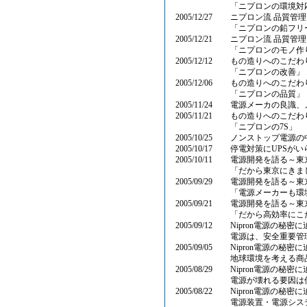
「ニプロンの環境対
2005/12/27
ニプロン流 品質管
「ニプロンの鉛フリ
2005/12/21
ニプロン流 品質管
「ニプロンのモノ作
2005/12/12
もの造りへのこだわ
「ニプロンの改善」
2005/12/06
もの造りへのこだわ
「ニプロンの品質」
2005/11/24
電源メーカの良識、
2005/11/21
もの造りへのこだわ
「ニプロンの7S」
2005/10/25
ノンストップ電源の
2005/10/17
停電対策にUPSが
2005/10/11
電源開発を語る～東
「だから東京にきま
2005/09/29
電源開発を語る～東
「電源メーカーも環
2005/09/21
電源開発を語る～東
「だから高効率にこ
2005/09/12
Nipron電源の秘密
電源は、安全重要管
2005/09/05
Nipron電源の秘密
地球環境を考える商
2005/08/29
Nipron電源の秘密
電源が壊れる要因は
2005/08/22
Nipron電源の秘密
電源装置・電源シス