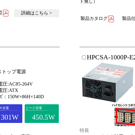
ト無し）
図
詳細はこちら >
製品カタログ
製品仕
HPCSA-1000P-E
ストップ電源
圧:AC85-264V
圧:ATX
：150W×86H×140D
大容量
ピーク容量
301W
450.5W
特長