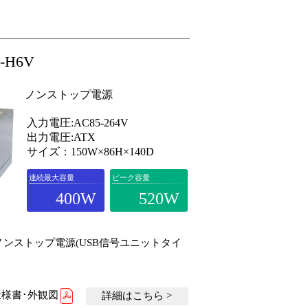
0-H6V
ノンストップ電源
入力電圧:AC85-264V
出力電圧:ATX
サイズ：150W×86H×140D
連続最大容量
ピーク容量
400W
520W
20Wノンストップ電源(USB信号ユニットタイ
様書･外観図
詳細はこちら >