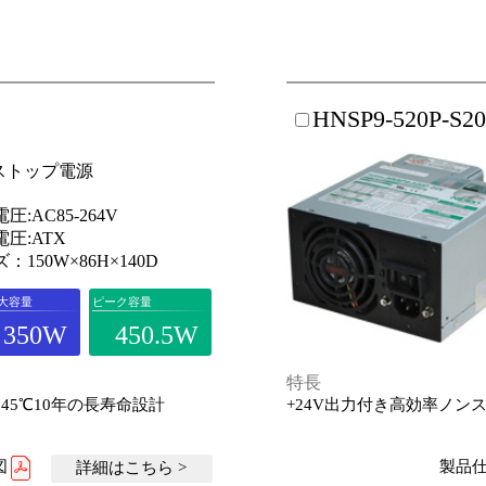
HNSP9-520P-S2
ストップ電源
圧:AC85-264V
圧:ATX
：150W×86H×140D
大容量
ピーク容量
350W
450.5W
特長
45℃10年の長寿命設計
+24V出力付き高効率ノン
図
製品仕
詳細はこちら >