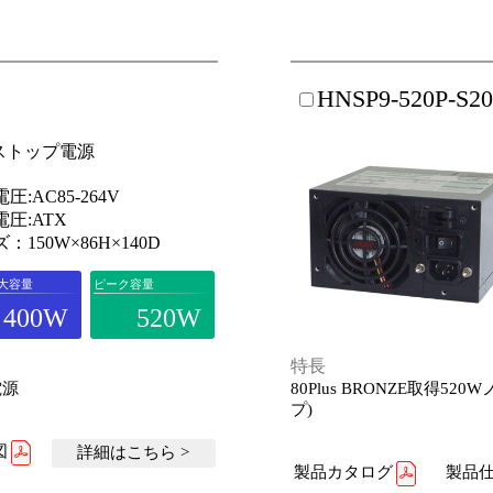
HNSP9-520P-S2
ストップ電源
圧:AC85-264V
圧:ATX
：150W×86H×140D
大容量
ピーク容量
400W
520W
特長
電源
80Plus BRONZE取得5
プ)
図
詳細はこちら >
製品カタログ
製品仕