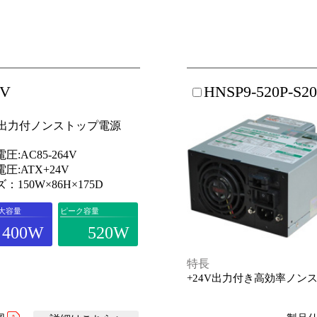
4V
HNSP9-520P-S2
4V出力付ノンストップ電源
圧:AC85-264V
圧:ATX+24V
：150W×86H×175D
大容量
ピーク容量
400W
520W
特長
+24V出力付き高効率ノンス