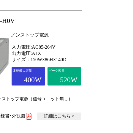
0-H0V
ノンストップ電源
入力電圧:AC85-264V
出力電圧:ATX
サイズ：150W×86H×140D
連続最大容量
ピーク容量
400W
520W
520Wノンストップ電源（信号ユニット無し）
様書･外観図
詳細はこちら >