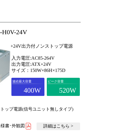
0-H0V-24V
+24V出力付ノンストップ電源
入力電圧:AC85-264V
出力電圧:ATX+24V
サイズ：150W×86H×175D
連続最大容量
ピーク容量
400W
520W
ストップ電源(信号ユニット無しタイプ)
様書･外観図
詳細はこちら >