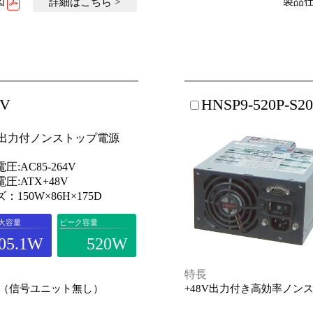
図
製品仕
詳細はこちら >
8V
HNSP9-520P-S2
8V出力付ノンストップ電源
圧:AC85-264V
圧:ATX+48V
：150W×86H×175D
大容量
ピーク容量
05.1W
520W
特長
源（信号ユニット無し）
+48V出力付き高効率ノン