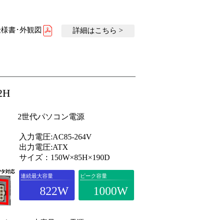
様書･外観図
詳細はこちら >
2H
2世代パソコン電源
入力電圧:AC85-264V
出力電圧:ATX
サイズ：150W×85H×190D
連続最大容量
ピーク容量
822W
1000W