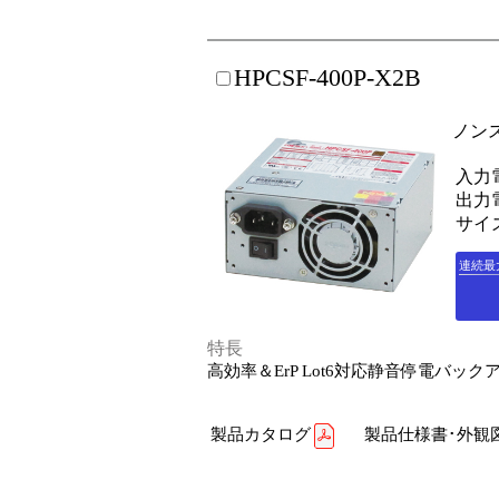
HPCSF-400P-X2B
ノン
入力電
出力電
サイズ
連続最
特長
高効率＆ErP Lot6対応静音停電バック
製品カタログ
製品仕様書･外観