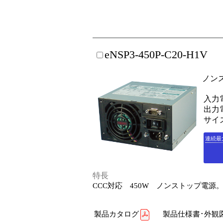
eNSP3-450P-C20-H1V
ノン
入力電
出力電
サイズ
連続最
特長
CCC対応 450W ノンストップ電源。
製品カタログ
製品仕様書･外観