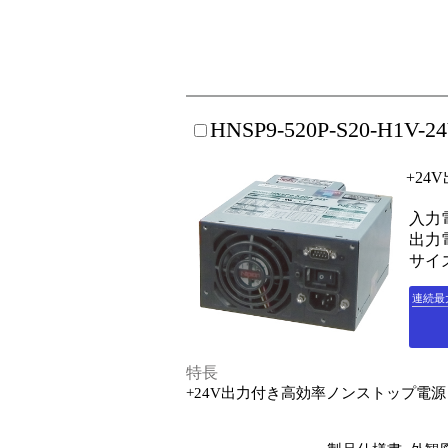
HNSP9-520P-S20-H1V-2
+2
入力電
出力電
サイズ
連続最
特長
+24V出力付き高効率ノンストップ電源