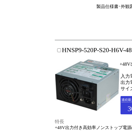
製品仕様書･外観
HNSP9-520P-S20-H6V-4
+4
入力電
出力電
サイズ
連続最
3
特長
+48V出力付き高効率ノンストップ電源(