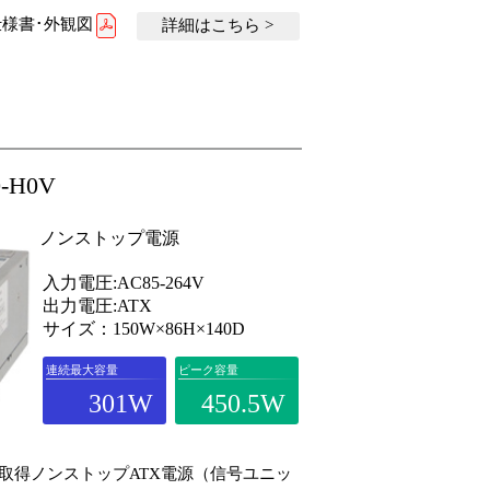
様書･外観図
詳細はこちら >
0-H0V
ノンストップ電源
入力電圧:AC85-264V
出力電圧:ATX
サイズ：150W×86H×140D
連続最大容量
ピーク容量
301W
450.5W
1-1取得ノンストップATX電源（信号ユニッ