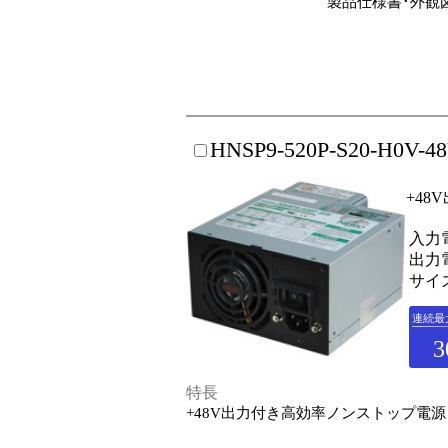
製品仕様書･外観
HNSP9-520P-S20-H0V-4
+4
入力電
出力電
サイズ
連続最
3
特長
+48V出力付き高効率ノンストップ電