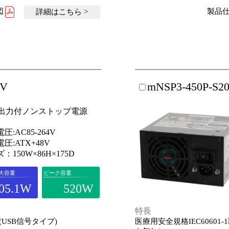
図
製品仕
詳細はこちら >
8V
mNSP3-450P-S2
8V出力付ノンストップ電源
圧:AC85-264V
圧:ATX+48V
：150W×86H×175D
大容量
ピーク容量
05.1W
520W
特長
USB信号タイプ)
医療用安全規格IEC6060