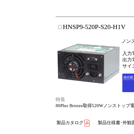
HNSP9-520P-S20-H1V
ノン
入力電
出力電
サイズ
連続最
特長
80Plus Bronze取得520Wノンストップ
製品カタログ
製品仕様書･外観