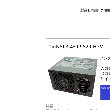
製品仕様書･外観
mNSP3-450P-S20-H7V
ノン
入力電
出力電
サイズ
連続最
特長