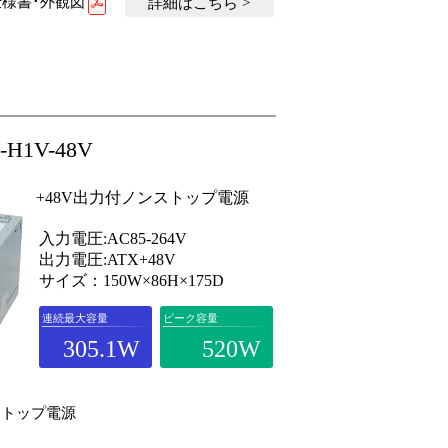
様書･外観図
詳細はこちら >
0-H1V-48V
+48V出力付ノンストップ電源
入力電圧:AC85-264V
出力電圧:ATX+48V
サイズ：150W×86H×175D
連続最大容量
ピーク容量
305.1W
520W
ストップ電源