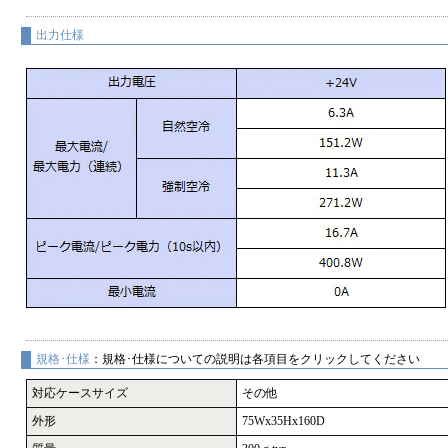
出力仕様
規格･仕様
：規格･仕様についての説明は各項目をクリックしてください
対応ケースサイズ
その他
外形
75Wx35Hx160D