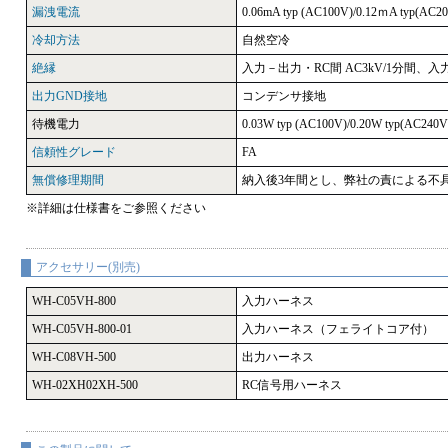
漏洩電流
0.06mA typ (AC100V)/0.12ｍA typ(AC2
冷却方法
自然空冷
絶縁
入力－出力・RC間 AC3kV/1分間、入力
出力GND接地
コンデンサ接地
待機電力
0.03W typ (AC100V)/0.20W typ(AC240V
信頼性グレード
FA
無償修理期間
納入後3年間とし、弊社の責による不
※詳細は仕様書をご参照ください
アクセサリー(別売)
WH-C05VH-800
入力ハーネス
WH-C05VH-800-01
入力ハーネス（フェライトコア付）
WH-C08VH-500
出力ハーネス
WH-02XH02XH-500
RC信号用ハーネス