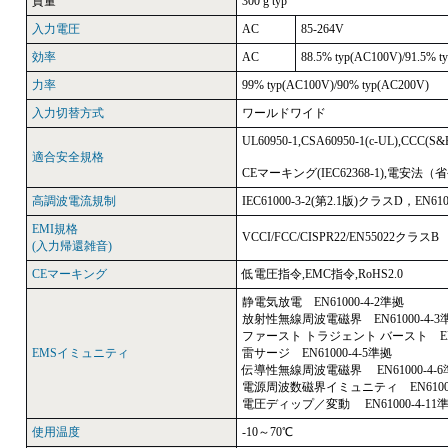
質量
300 g typ
入力電圧
AC
85-264V
効率
AC
88.5% typ(AC100V)/91.5% t
力率
99% typ(AC100V)/90% typ(AC200V)
入力切替方式
ワールドワイド
UL60950-1,CSA60950-1(c-UL),CCC(S
適合安全規格
CEマーキング(IEC62368-1),電安法
高調波電流規制
IEC61000-3-2(第2.1版)クラスD，EN61
EMI規格
VCCI/FCC/CISPR22/EN55022クラス
(入力帰還雑音)
CEマーキング
低電圧指令,EMC指令,RoHS2.0
静電気放電 EN61000-4-2準拠
放射性無線周波電磁界 EN61000-4-3
ファースト トラジェント バースト EN61
EMSイミュニティ
雷サージ EN61000-4-5準拠
伝導性無線周波電磁界 EN61000-4-6
電源周波数磁界イミュニティ EN61000
電圧ディップ／変動 EN61000-4-11
使用温度
-10～70℃