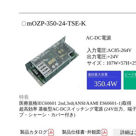
mOZP-350-24-TSE-K
AC-DC電源
入力電圧:AC85-264V
出力電圧:+24V
サイズ：107W×57H×2
連続最大容量
ピーク
350.4W
特長
医療規格IEC60601 2nd,3rd(ANSI/AAMI ES60601-1)取得
超高効率 基板型AC-DCスイッチング電源 (24V出力、端
プ・シャーシ・カバー付き)
製品カタログ
製品仕様書･外観図
詳細はこ