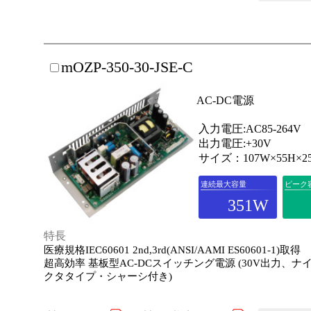
mOZP-350-30-JSE-C
AC-DC電源
入力電圧:AC85-264V
出力電圧:+30V
サイズ：107W×55H×2
連続最大容量
ピーク
351W
特長
医療規格IEC60601 2nd,3rd(ANSI/AAMI ES60601-1)取得
超高効率 基板型AC-DCスイッチング電源 (30V出力、ナ
クタタイプ・シャーシ付き)