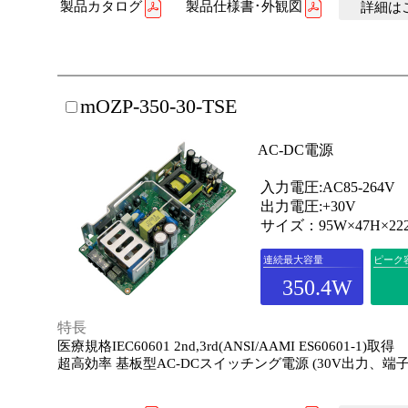
製品カタログ
製品仕様書･外観図
詳細はこ
mOZP-350-30-TSE
AC-DC電源
入力電圧:AC85-264V
出力電圧:+30V
サイズ：95W×47H×22
連続最大容量
ピーク
350.4W
特長
医療規格IEC60601 2nd,3rd(ANSI/AAMI ES60601-1)取得
超高効率 基板型AC-DCスイッチング電源 (30V出力、端