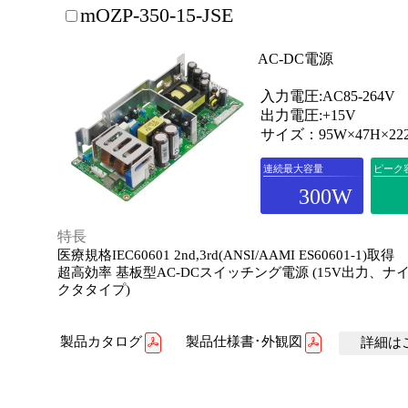
mOZP-350-15-JSE
AC-DC電源
入力電圧:AC85-264V
出力電圧:+15V
サイズ：95W×47H×22
連続最大容量
ピーク
300W
特長
医療規格IEC60601 2nd,3rd(ANSI/AAMI ES60601-1)取得
超高効率 基板型AC-DCスイッチング電源 (15V出力、ナ
クタタイプ)
製品カタログ
製品仕様書･外観図
詳細はこ