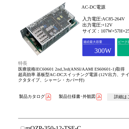
AC-DC電源
入力電圧:AC85-264V
出力電圧:+12V
サイズ：107W×57H×2
連続最大容量
ピーク
300W
特長
医療規格IEC60601 2nd,3rd(ANSI/AAMI ES60601-1)取得
超高効率 基板型AC-DCスイッチング電源 (12V出力、ナ
クタタイプ、シャーシ・カバー付)
製品カタログ
製品仕様書･外観図
詳細はこ
mOZP-350-12-TSE-C