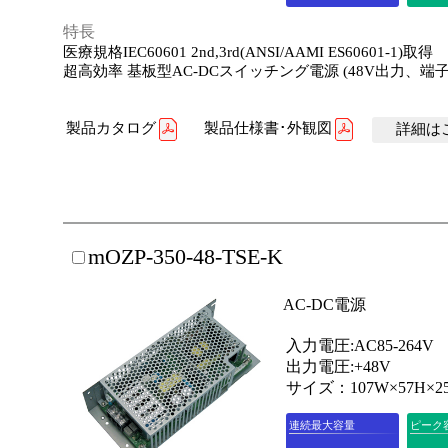
特長
医療規格IEC60601 2nd,3rd(ANSI/AAMI ES60601-1)取得
超高効率 基板型AC-DCスイッチング電源 (48V出力、端
製品カタログ
製品仕様書･外観図
詳細はこ
mOZP-350-48-TSE-K
AC-DC電源
入力電圧:AC85-264V
出力電圧:+48V
サイズ：107W×57H×2
連続最大容量
ピーク