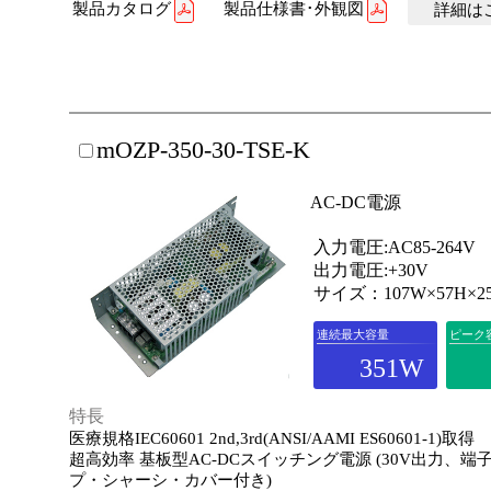
製品カタログ
製品仕様書･外観図
詳細はこ
mOZP-350-30-TSE-K
AC-DC電源
入力電圧:AC85-264V
出力電圧:+30V
サイズ：107W×57H×2
連続最大容量
ピーク
351W
特長
医療規格IEC60601 2nd,3rd(ANSI/AAMI ES60601-1)取得
超高効率 基板型AC-DCスイッチング電源 (30V出力、端
プ・シャーシ・カバー付き)