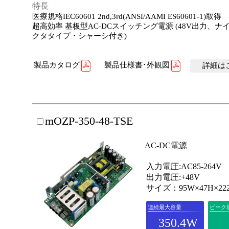
特長
医療規格IEC60601 2nd,3rd(ANSI/AAMI ES60601-1)取得
超高効率 基板型AC-DCスイッチング電源 (48V出力、ナ
クタタイプ・シャーシ付き)
製品カタログ
製品仕様書･外観図
詳細はこ
mOZP-350-48-TSE
AC-DC電源
入力電圧:AC85-264V
出力電圧:+48V
サイズ：95W×47H×22
連続最大容量
ピーク
350.4W