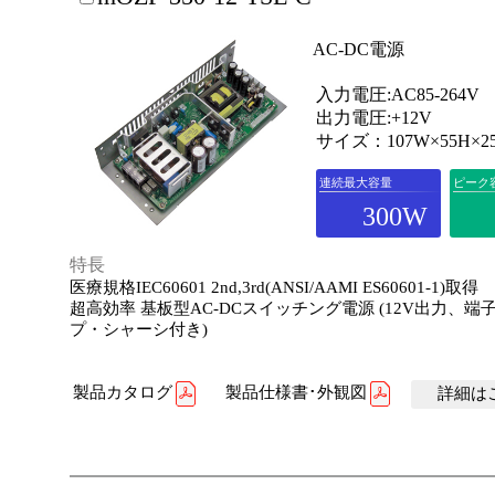
AC-DC電源
入力電圧:AC85-264V
出力電圧:+12V
サイズ：107W×55H×2
連続最大容量
ピーク
300W
特長
医療規格IEC60601 2nd,3rd(ANSI/AAMI ES60601-1)取得
超高効率 基板型AC-DCスイッチング電源 (12V出力、端
プ・シャーシ付き)
製品カタログ
製品仕様書･外観図
詳細はこ