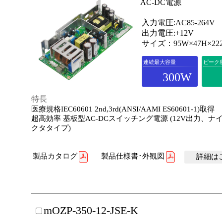
AC-DC電源
入力電圧:AC85-264V
出力電圧:+12V
サイズ：95W×47H×22
連続最大容量
ピーク
300W
特長
医療規格IEC60601 2nd,3rd(ANSI/AAMI ES60601-1)取得
超高効率 基板型AC-DCスイッチング電源 (12V出力、ナ
クタタイプ)
製品カタログ
製品仕様書･外観図
詳細はこ
mOZP-350-12-JSE-K