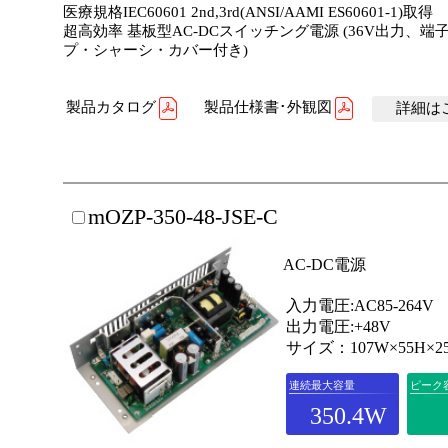
医療規格IEC60601 2nd,3rd(ANSI/AAMI ES60601-1)取得
超高効率 基板型AC-DCスイッチング電源 (36V出力、端
プ・シャーシ・カバー付き)
製品カタログ
製品仕様書･外観図
詳細はこ
mOZP-350-48-JSE-C
AC-DC電源
入力電圧:AC85-264V
出力電圧:+48V
サイズ：107W×55H×2
連続最大容量
ピーク
350.4W