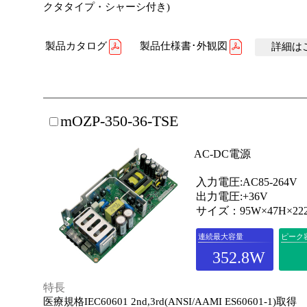
クタタイプ・シャーシ付き)
製品カタログ
製品仕様書･外観図
詳細はこ
mOZP-350-36-TSE
AC-DC電源
入力電圧:AC85-264V
出力電圧:+36V
サイズ：95W×47H×22
連続最大容量
ピーク
352.8W
特長
医療規格IEC60601 2nd,3rd(ANSI/AAMI ES60601-1)取得