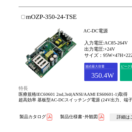
mOZP-350-24-TSE
AC-DC電源
入力電圧:AC85-264V
出力電圧:+24V
サイズ：95W×47H×22
連続最大容量
ピーク
350.4W
特長
医療規格IEC60601 2nd,3rd(ANSI/AAMI ES60601-1)取得
超高効率 基板型AC-DCスイッチング電源 (24V出力、端
製品カタログ
製品仕様書･外観図
詳細はこ