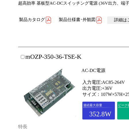
超高効率 基板型AC-DCスイッチング電源 (36V出力、端
製品カタログ
製品仕様書･外観図
詳細はこ
mOZP-350-36-TSE-K
AC-DC電源
入力電圧:AC85-264V
出力電圧:+36V
サイズ：107W×57H×2
連続最大容量
ピーク
352.8W
特長