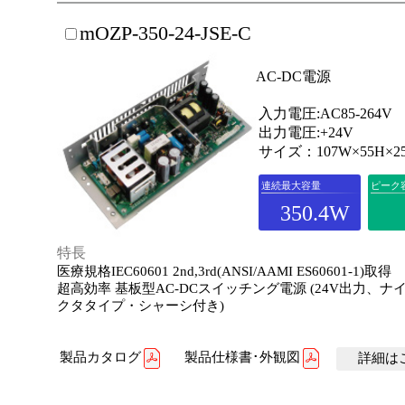
mOZP-350-24-JSE-C
AC-DC電源
入力電圧:AC85-264V
出力電圧:+24V
サイズ：107W×55H×2
連続最大容量
ピーク
350.4W
特長
医療規格IEC60601 2nd,3rd(ANSI/AAMI ES60601-1)取得
超高効率 基板型AC-DCスイッチング電源 (24V出力、ナ
クタタイプ・シャーシ付き)
製品カタログ
製品仕様書･外観図
詳細はこ