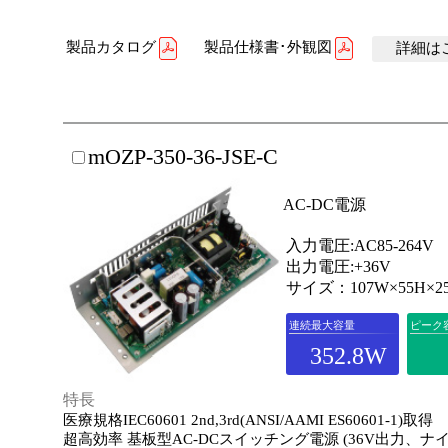
製品カタログ
製品仕様書･外観図
詳細はこ
mOZP-350-36-JSE-C
AC-DC電源
入力電圧:AC85-264V
出力電圧:+36V
サイズ：107W×55H×2
連続最大容量
ピーク
352.8W
特長
医療規格IEC60601 2nd,3rd(ANSI/AAMI ES60601-1)取得
超高効率 基板型AC-DCスイッチング電源 (36V出力、ナ