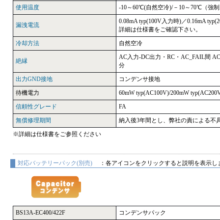
使用温度
-10～60℃(自然空冷)/－10～70℃（強
0.08mA typ(100V入力時)／0.16mA typ
漏洩電流
詳細は仕様書をご確認下さい。
冷却方法
自然空冷
AC入力-DC出力・RC・AC_FAIL間 AC4
絶縁
分
出力GND接地
コンデンサ接地
待機電力
60mW typ(AC100V)/200mW typ(AC200
信頼性グレード
FA
無償修理期間
納入後3年間とし、弊社の責による不
※詳細は仕様書をご参照ください
対応バッテリーパック(別売)
：各アイコンをクリックすると説明を表示し
BS13A-EC400/422F
コンデンサパック