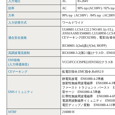
入力電圧
AC
85-264V
効率
AC
90% typ (AC100V) / 92% ty
力率
99% typ（AC100V）/94% typ（AC200
入力切替方式
ワールドワイド
UL60601-1,CSA C22.2 NO.601.1(c-UL),
ANSI/AAMI ES60601-1,UL60950-1,CSA6
CEマーキング(IEC62368)，電安法(省
適合安全規格
IEC60601-1(2nd)及び(3rd, MOPP)
高調波電流規制
IEC61000-3-2(第2.1版)クラスD，EN61
EMI規格
VCCI/FCC/CISPR22/EN55022クラス
(入力帰還雑音)
CEマーキング
低電圧指令,EMC指令,RoHS2.0
静電気放電 EN61000-4-2準拠
放射性無線周波電磁界 EN61000-4-3
ファースト トラジェント バースト EN61
EMSイミュニティ
雷サージ EN61000-4-5準拠
伝導性無線周波電磁界 EN61000-4-6
電源周波数磁界イミュニティ EN61000
電圧ディップ／変動 EN61000-4-11
MTBF
216000 H