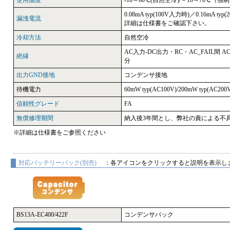
使用温度
-10～60℃(自然空冷)/－10～70℃（強
0.08mA typ(100V入力時)／0.16mA typ
漏洩電流
詳細は仕様書をご確認下さい。
冷却方法
自然空冷
AC入力-DC出力・RC・AC_FAIL間 AC4
絶縁
分
出力GND接地
コンデンサ接地
待機電力
60mW typ(AC100V)/200mW typ(AC200
信頼性グレード
FA
無償修理期間
納入後3年間とし、弊社の責による不
※詳細は仕様書をご参照ください
対応バッテリーパック(別売)
：各アイコンをクリックすると説明を表示し
BS13A-EC400/422F
コンデンサパック