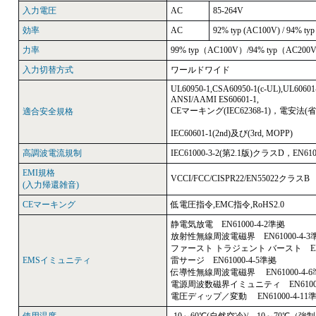
入力電圧
AC
85-264V
効率
AC
92% typ (AC100V) / 94% ty
力率
99% typ（AC100V）/94% typ（AC200
入力切替方式
ワールドワイド
UL60950-1,CSA60950-1(c-UL),UL60601-
ANSI/AAMI ES60601-1,
CEマーキング(IEC62368-1)，電安法(
適合安全規格
IEC60601-1(2nd)及び(3rd, MOPP)
高調波電流規制
IEC61000-3-2(第2.1版)クラスD，EN61
EMI規格
VCCI/FCC/CISPR22/EN55022クラス
(入力帰還雑音)
CEマーキング
低電圧指令,EMC指令,RoHS2.0
静電気放電 EN61000-4-2準拠
放射性無線周波電磁界 EN61000-4-3
ファースト トラジェント バースト EN61
EMSイミュニティ
雷サージ EN61000-4-5準拠
伝導性無線周波電磁界 EN61000-4-6
電源周波数磁界イミュニティ EN61000
電圧ディップ／変動 EN61000-4-11