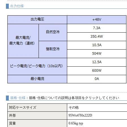
出力仕様
規格･仕様
：規格･仕様についての説明は各項目をクリックしてください
対応ケースサイズ
その他
外形
95Wx47Hx222D
質量
0.65kg typ