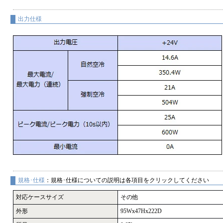
出力仕様
規格･仕様
：規格･仕様についての説明は各項目をクリックしてください
対応ケースサイズ
その他
外形
95Wx47Hx222D