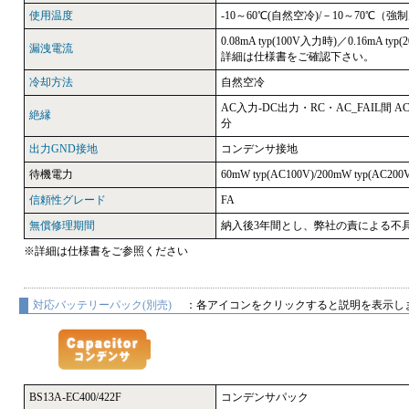
使用温度
-10～60℃(自然空冷)/－10～70℃（強
0.08mA typ(100V入力時)／0.16mA typ
漏洩電流
詳細は仕様書をご確認下さい。
冷却方法
自然空冷
AC入力-DC出力・RC・AC_FAIL間 AC4
絶縁
分
出力GND接地
コンデンサ接地
待機電力
60mW typ(AC100V)/200mW typ(AC200
信頼性グレード
FA
無償修理期間
納入後3年間とし、弊社の責による不
※詳細は仕様書をご参照ください
対応バッテリーパック(別売)
：各アイコンをクリックすると説明を表示し
BS13A-EC400/422F
コンデンサパック