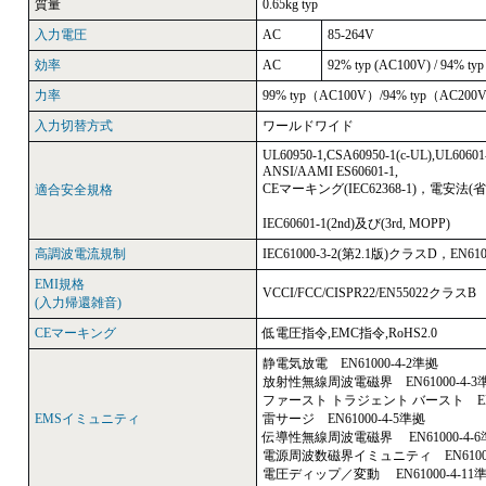
質量
0.65kg typ
入力電圧
AC
85-264V
効率
AC
92% typ (AC100V) / 94% ty
力率
99% typ（AC100V）/94% typ（AC200
入力切替方式
ワールドワイド
UL60950-1,CSA60950-1(c-UL),UL60601-
ANSI/AAMI ES60601-1,
CEマーキング(IEC62368-1)，電安法(
適合安全規格
IEC60601-1(2nd)及び(3rd, MOPP)
高調波電流規制
IEC61000-3-2(第2.1版)クラスD，EN61
EMI規格
VCCI/FCC/CISPR22/EN55022クラス
(入力帰還雑音)
CEマーキング
低電圧指令,EMC指令,RoHS2.0
静電気放電 EN61000-4-2準拠
放射性無線周波電磁界 EN61000-4-3
ファースト トラジェント バースト EN61
EMSイミュニティ
雷サージ EN61000-4-5準拠
伝導性無線周波電磁界 EN61000-4-6
電源周波数磁界イミュニティ EN61000
電圧ディップ／変動 EN61000-4-11