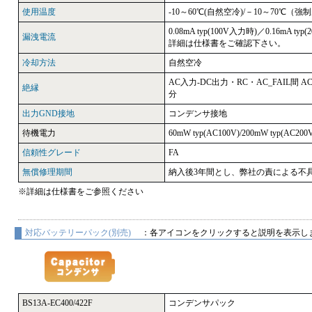
使用温度
-10～60℃(自然空冷)/－10～70℃（強
0.08mA typ(100V入力時)／0.16mA typ
漏洩電流
詳細は仕様書をご確認下さい。
冷却方法
自然空冷
AC入力-DC出力・RC・AC_FAIL間 AC4
絶縁
分
出力GND接地
コンデンサ接地
待機電力
60mW typ(AC100V)/200mW typ(AC200
信頼性グレード
FA
無償修理期間
納入後3年間とし、弊社の責による不
※詳細は仕様書をご参照ください
対応バッテリーパック(別売)
：各アイコンをクリックすると説明を表示し
BS13A-EC400/422F
コンデンサパック