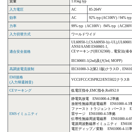
質量
1.05kg typ
入力電圧
AC
85-264V
効率
AC
92% typ (AC100V) / 94% ty
力率
99% typ（AC100V）/94% typ（AC200
入力切替方式
ワールドワイド
UL60950-1,CSA60950-1(c-UL),UL60601-
ANSI/AAMI ES60601-1,
CEマーキング(IEC62368)，電安法(省
適合安全規格
IEC60601-1(2nd)及び(3rd, MOPP)
高調波電流規制
IEC61000-3-2(第2.1版)クラスD，EN61
EMI規格
VCCI/FCC/CISPR22/EN55022クラス
(入力帰還雑音)
CEマーキング
低電圧指令,EMC指令,RoHS2.0
静電気放電 EN61000-4-2準拠
放射性無線周波電磁界 EN61000-4-3
ファースト トラジェント バースト EN61
EMSイミュニティ
雷サージ EN61000-4-5準拠
伝導性無線周波電磁界 EN61000-4-6
電源周波数磁界イミュニティ EN61000
電圧ディップ／変動 EN61000-4-11