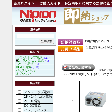
会員ログイン
|
ご購入ガイド
|
特定商取引に関する法律に基
型式検索
即納対象品アイコ
在庫品限りの特別販
製品一覧
ノンストップ電源
(とは?)
2世代パソコン電源
(とは?)
AC-DC電源
(とは?)
DC-DC電源
(とは?)
仕様の比
バッテリパック
オプション
い（2つ以上選択して下さい。3つま
製品検索
ノンストップ電源
2世代パソコン電源
AC-DC電源
DC-DC電源
バッテリパック