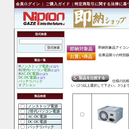
会員ログイン
|
ご購入ガイド
|
特定商取引に関する法律に基
型式検索
即納対象品アイコ
在庫品限りの特別販
製品一覧
ノンストップ電源
(とは?)
2世代パソコン電源
(とは?)
AC-DC電源
(とは?)
DC-DC電源
(とは?)
仕様の比
バッテリパック
オプション
い（2つ以上選択して下さい。3つま
製品検索
ノンストップ電源
2世代パソコン電源
AC-DC電源
DC-DC電源
バッテリパック