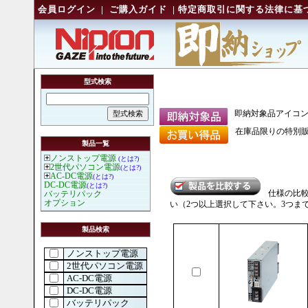
会員ログイン
|
ご購入ガイド
|
特定商取引に関する法律に基
型式検索
即納対象品アイコ
在庫品限りの特別販
製品一覧
ノンストップ電源
(とは?)
2世代パソコン電源
(とは?)
AC-DC電源
(とは?)
DC-DC電源
(とは?)
仕様の比
バッテリパック
オプション
い（2つ以上選択して下さい。3つま
製品検索
ノンストップ電源
2世代パソコン電源
AC-DC電源
DC-DC電源
バッテリパック