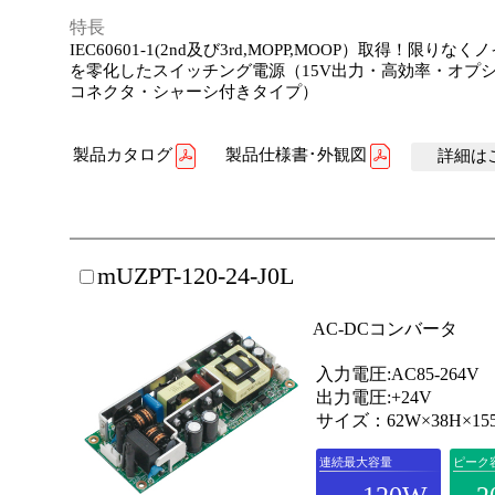
特長
IEC60601-1(2nd及び3rd,MOPP,MOOP）取得！限りな
を零化したスイッチング電源（15V出力・高効率・オプ
コネクタ・シャーシ付きタイプ）
製品カタログ
製品仕様書･外観図
詳細はこ
mUZPT-120-24-J0L
AC-DCコンバータ
入力電圧:AC85-264V
出力電圧:+24V
サイズ：62W×38H×15
連続最大容量
ピーク