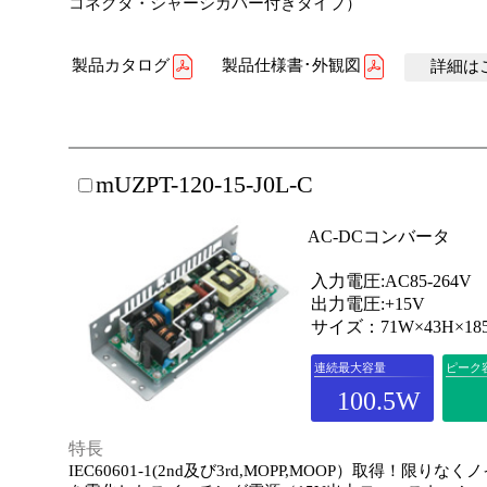
コネクタ・シャーシカバー付きタイプ）
製品カタログ
製品仕様書･外観図
詳細はこ
mUZPT-120-15-J0L-C
AC-DCコンバータ
入力電圧:AC85-264V
出力電圧:+15V
サイズ：71W×43H×18
連続最大容量
ピーク
100.5W
特長
IEC60601-1(2nd及び3rd,MOPP,MOOP）取得！限りな