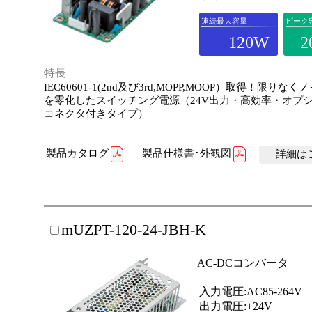
連続最大容量
ピーク
120W
2
特長
IEC60601-1(2nd及び3rd,MOPP,MOOP）取得！限りな
を零化したスイッチング電源（24V出力・高効率・オプ
コネクタ付きタイプ）
製品カタログ
製品仕様書･外観図
詳細はこ
mUZPT-120-24-JBH-K
AC-DCコンバータ
入力電圧:AC85-264V
出力電圧:+24V