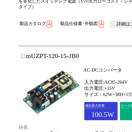
を零化したスイッチング電源（15V出力ローコスト・シ
タイプ）
製品カタログ
製品仕様書･外観図
詳細はこ
mUZPT-120-15-JB0
AC-DCコンバータ
入力電圧:AC85-264V
出力電圧:+15V
サイズ：62W×38H×15
連続最大容量
ピーク
100.5W
特長