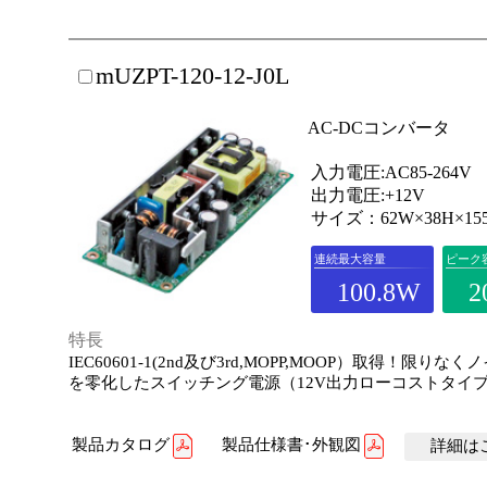
mUZPT-120-12-J0L
AC-DCコンバータ
入力電圧:AC85-264V
出力電圧:+12V
サイズ：62W×38H×15
連続最大容量
ピーク
100.8W
2
特長
IEC60601-1(2nd及び3rd,MOPP,MOOP）取得！限りな
を零化したスイッチング電源（12V出力ローコストタイ
製品カタログ
製品仕様書･外観図
詳細はこ