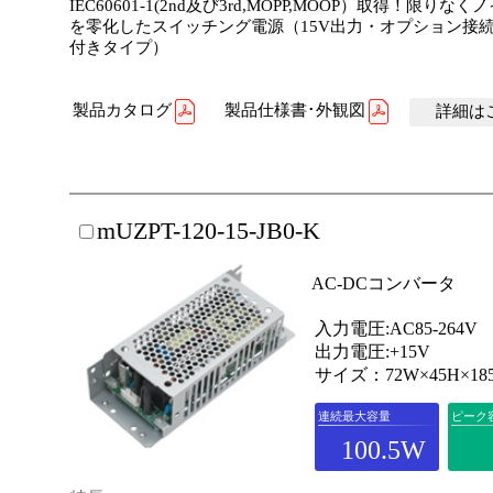
IEC60601-1(2nd及び3rd,MOPP,MOOP）取得！限りな
を零化したスイッチング電源（15V出力・オプション接
付きタイプ）
製品カタログ
製品仕様書･外観図
詳細はこ
mUZPT-120-15-JB0-K
AC-DCコンバータ
入力電圧:AC85-264V
出力電圧:+15V
サイズ：72W×45H×18
連続最大容量
ピーク
100.5W