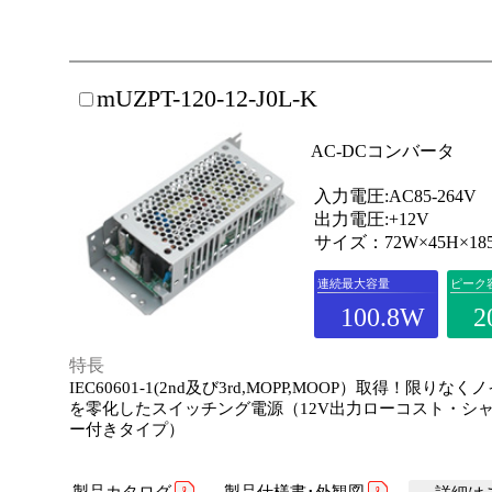
mUZPT-120-12-J0L-K
AC-DCコンバータ
入力電圧:AC85-264V
出力電圧:+12V
サイズ：72W×45H×18
連続最大容量
ピーク
100.8W
2
特長
IEC60601-1(2nd及び3rd,MOPP,MOOP）取得！限りな
を零化したスイッチング電源（12V出力ローコスト・シ
ー付きタイプ）