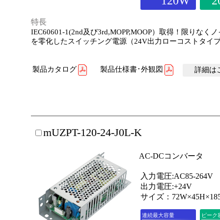
120W
2
特長
IEC60601-1(2nd及び3rd,MOPP,MOOP）取得！限りな
を零化したスイッチング電源（24V出力ローコストタイ
製品カタログ
製品仕様書･外観図
詳細はこ
mUZPT-120-24-J0L-K
AC-DCコンバータ
入力電圧:AC85-264V
出力電圧:+24V
サイズ：72W×45H×18
連続最大容量
ピーク