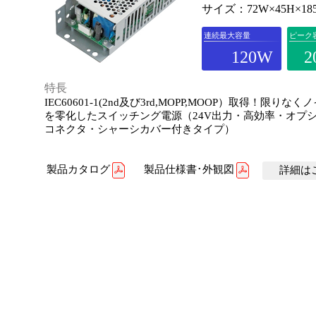
サイズ：72W×45H×18
連続最大容量
ピーク
120W
2
特長
IEC60601-1(2nd及び3rd,MOPP,MOOP）取得！限りな
を零化したスイッチング電源（24V出力・高効率・オプ
コネクタ・シャーシカバー付きタイプ）
製品カタログ
製品仕様書･外観図
詳細はこ