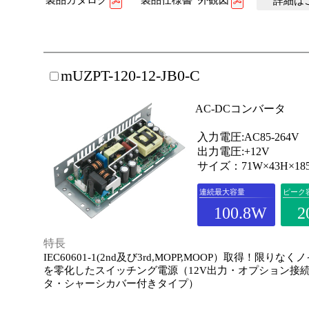
製品カタログ
製品仕様書･外観図
詳細はこ
mUZPT-120-12-JB0-C
AC-DCコンバータ
入力電圧:AC85-264V
出力電圧:+12V
サイズ：71W×43H×18
連続最大容量
ピーク
100.8W
2
特長
IEC60601-1(2nd及び3rd,MOPP,MOOP）取得！限りな
を零化したスイッチング電源（12V出力・オプション接
タ・シャーシカバー付きタイプ）