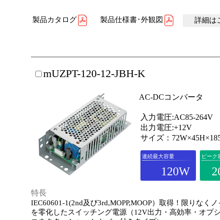
製品カタログ
製品仕様書･外観図
詳細はこ
mUZPT-120-12-JBH-K
AC-DCコンバータ
入力電圧:AC85-264V
出力電圧:+12V
サイズ：72W×45H×18
連続最大容量
ピーク
120W
2
特長
IEC60601-1(2nd及び3rd,MOPP,MOOP）取得！限りな
を零化したスイッチング電源（12V出力・高効率・オプ