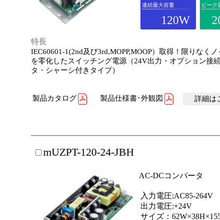
連続最大容量
ピーク
120W
2
特長
IEC60601-1(2nd及び3rd,MOPP,MOOP）取得！限りな
を零化したスイッチング電源（24V出力・オプション接
タ・シャーシ付きタイプ）
製品カタログ
製品仕様書･外観図
詳細はこ
mUZPT-120-24-JBH
AC-DCコンバータ
入力電圧:AC85-264V
出力電圧:+24V
サイズ：62W×38H×15