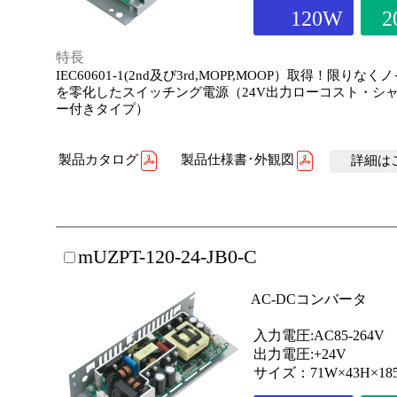
120W
2
特長
IEC60601-1(2nd及び3rd,MOPP,MOOP）取得！限りな
を零化したスイッチング電源（24V出力ローコスト・シ
ー付きタイプ）
製品カタログ
製品仕様書･外観図
詳細はこ
mUZPT-120-24-JB0-C
AC-DCコンバータ
入力電圧:AC85-264V
出力電圧:+24V
サイズ：71W×43H×18