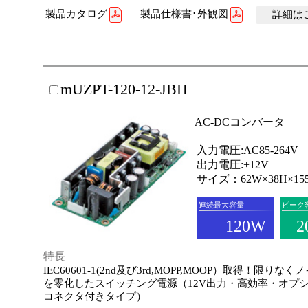
製品カタログ
製品仕様書･外観図
詳細はこ
mUZPT-120-12-JBH
AC-DCコンバータ
入力電圧:AC85-264V
出力電圧:+12V
サイズ：62W×38H×15
連続最大容量
ピーク
120W
2
特長
IEC60601-1(2nd及び3rd,MOPP,MOOP）取得！限りな
を零化したスイッチング電源（12V出力・高効率・オプ
コネクタ付きタイプ）