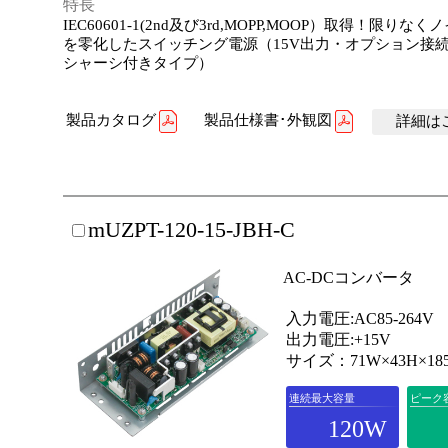
特長
IEC60601-1(2nd及び3rd,MOPP,MOOP）取得！限りな
を零化したスイッチング電源（15V出力・オプション接
シャーシ付きタイプ）
製品カタログ
製品仕様書･外観図
詳細はこ
mUZPT-120-15-JBH-C
AC-DCコンバータ
入力電圧:AC85-264V
出力電圧:+15V
サイズ：71W×43H×18
連続最大容量
ピーク
120W