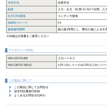
冷却方法
自然空冷
絶縁
入力－出力・RC間 AC3kV/1分間、入力
出力GND接地
コンデンサ接地
信頼性グレード
FA
無償修理期間
納入後3年間とし、弊社の責による不
※詳細は仕様書をご参照ください
アクセサリー(別売)
WH-C05VH-800
入力ハーネス
WH-C06VH-500-03
UZP-120シリーズ/mUZP(T)-120
この製品に関して
この製品に関してお問合せ
該非判定書発行依頼
よくあるお問合せ(Q&A)