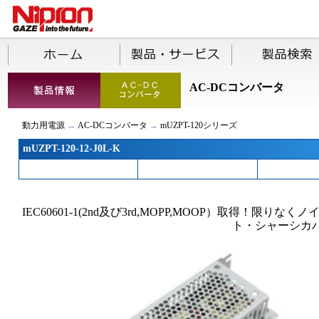
AC-DCコンバータ
動力用電源
→
AC-DCコンバータ
→
mUZPT-120シリーズ
mUZPT-120-12-J0L-K
IEC60601-1(2nd及び3rd,MOPP,MOOP）取得！
ト・シャーシカ