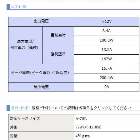
出力仕様
規格･仕様
：規格･仕様についての説明は各項目をクリックしてください
対応ケースサイズ
その他
外形
72Wx45Hx185D
質量
450 g typ