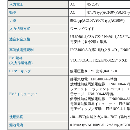
入力電圧
AC
85-264V
効率
AC
87.5% typ(AC100V)/90.0% t
力率
99% typ(AC100V)/90% typ(AC200V)
入力切替方式
ワールドワイド
UL60601-1,CSA C22.2 No601.1,ANSI
適合安全規格
電安法（省令2項）準拠
高調波電流規制
IEC61000-3-2(第2.1版)クラスD，EN61
EMI規格
VCCI/FCC/CISPR22/EN55022クラス
(入力帰還雑音)
CEマーキング
低電圧指令,EMC指令,RoHS2.0
静電気放電 EN61000-4-2準拠
放射性無線周波電磁界 EN61000-4-3
ファースト トラジェント バースト EN61
EMSイミュニティ
雷サージ EN61000-4-5準拠
伝導性無線周波電磁界 EN61000-4-6
電源周波数磁界イミュニティ EN61000
電圧ディップ／変動 EN61000-4-11
使用温度
-10～55℃(自然空冷)/-10～70℃（強
漏洩電流
0.06mA typ(AC100V)/0.12mA typ(AC20