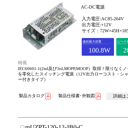
AC-DC電源
入力電圧:AC85-264V
出力電圧:+12V
サイズ：72W×45H×18
連続最大容量
ピーク
100.8W
2
特長
IEC60601-1(2nd及び3rd,MOPP,MOOP）取得！限りな
を零化したスイッチング電源（12V出力ローコスト・シ
ー付きタイプ）
製品カタログ
製品仕様書･外観図
詳細はこ
mUZPT-120-12-JB0-C