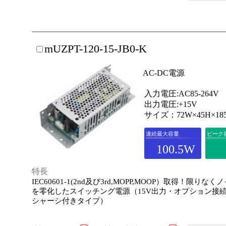
mUZPT-120-15-JB0-K
AC-DC電源
入力電圧:AC85-264V
出力電圧:+15V
サイズ：72W×45H×18
連続最大容量
ピーク
100.5W
特長
IEC60601-1(2nd及び3rd,MOPP,MOOP）取得！限りな
を零化したスイッチング電源（15V出力・オプション接
シャーシ付きタイプ）