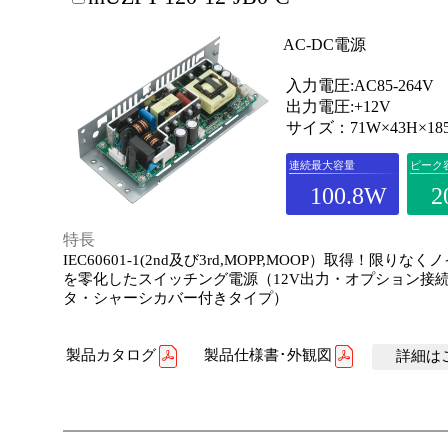
AC-DC電源
入力電圧:AC85-264V
出力電圧:+12V
サイズ：71W×43H×18
連続最大容量
ピーク
100.8W
2
特長
IEC60601-1(2nd及び3rd,MOPP,MOOP）取得！限りな
を零化したスイッチング電源（12V出力・オプション接
タ・シャーシカバー付きタイプ）
製品カタログ
製品仕様書･外観図
詳細はこ