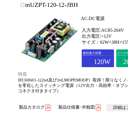
mUZPT-120-12-JBH
AC-DC電源
入力電圧:AC85-264V
出力電圧:+12V
サイズ：62W×38H×15
連続最大容量
ピーク
120W
2
特長
IEC60601-1(2nd及び3rd,MOPP,MOOP）取得！限りな
を零化したスイッチング電源（12V出力・高効率・オプ
コネクタ付きタイプ）
製品カタログ
製品仕様書･外観図
詳細はこ