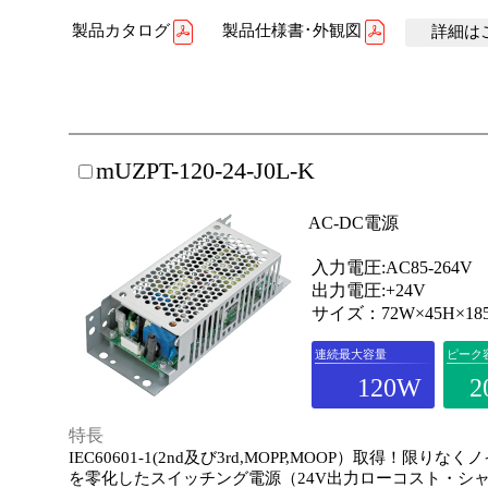
製品カタログ
製品仕様書･外観図
詳細はこ
mUZPT-120-24-J0L-K
AC-DC電源
入力電圧:AC85-264V
出力電圧:+24V
サイズ：72W×45H×18
連続最大容量
ピーク
120W
2
特長
IEC60601-1(2nd及び3rd,MOPP,MOOP）取得！限りな
を零化したスイッチング電源（24V出力ローコスト・シ