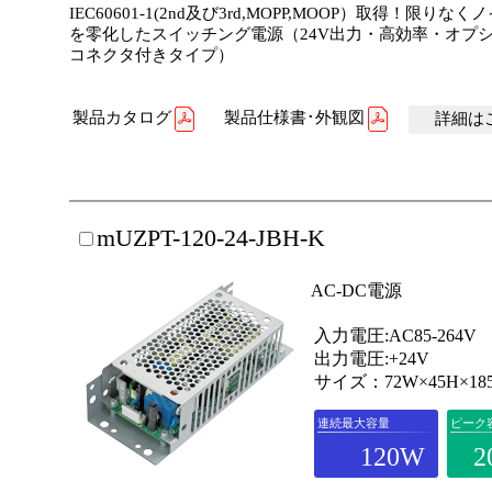
IEC60601-1(2nd及び3rd,MOPP,MOOP）取得！限りな
を零化したスイッチング電源（24V出力・高効率・オプ
コネクタ付きタイプ）
製品カタログ
製品仕様書･外観図
詳細はこ
mUZPT-120-24-JBH-K
AC-DC電源
入力電圧:AC85-264V
出力電圧:+24V
サイズ：72W×45H×18
連続最大容量
ピーク
120W
2