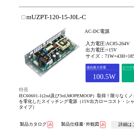
mUZPT-120-15-J0L-C
AC-DC電源
入力電圧:AC85-264V
出力電圧:+15V
サイズ：71W×43H×18
連続最大容量
ピーク
100.5W
特長
IEC60601-1(2nd及び3rd,MOPP,MOOP）取得！限りな
を零化したスイッチング電源（15V出力ローコスト・シ
タイプ）
製品カタログ
製品仕様書･外観図
詳細はこ