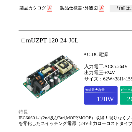
製品カタログ
製品仕様書･外観図
詳細はこ
mUZPT-120-24-J0L
AC-DC電源
入力電圧:AC85-264V
出力電圧:+24V
サイズ：62W×38H×15
連続最大容量
ピーク
120W
2
特長
IEC60601-1(2nd及び3rd,MOPP,MOOP）取得！限りな
を零化したスイッチング電源（24V出力ローコストタイ