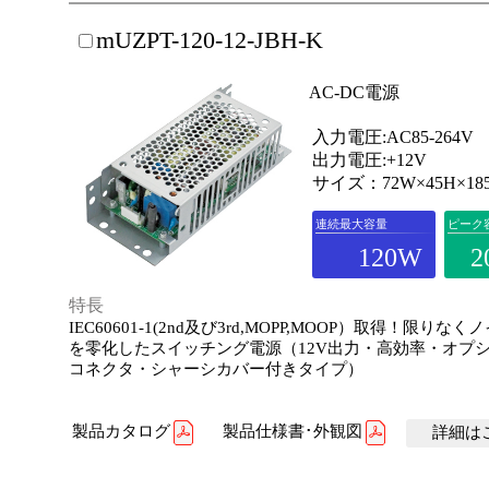
mUZPT-120-12-JBH-K
AC-DC電源
入力電圧:AC85-264V
出力電圧:+12V
サイズ：72W×45H×18
連続最大容量
ピーク
120W
2
特長
IEC60601-1(2nd及び3rd,MOPP,MOOP）取得！限りな
を零化したスイッチング電源（12V出力・高効率・オプ
コネクタ・シャーシカバー付きタイプ）
製品カタログ
製品仕様書･外観図
詳細はこ