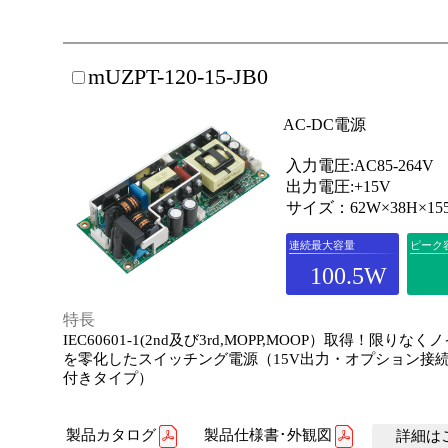
mUZPT-120-15-JB0
AC-DC電源
入力電圧:AC85-264V
出力電圧:+15V
サイズ：62W×38H×15
連続最大容量
ピーク
100.5W
特長
IEC60601-1(2nd及び3rd,MOPP,MOOP）取得！限りな
を零化したスイッチング電源（15V出力・オプション接
付きタイプ）
製品カタログ
製品仕様書･外観図
詳細はこ