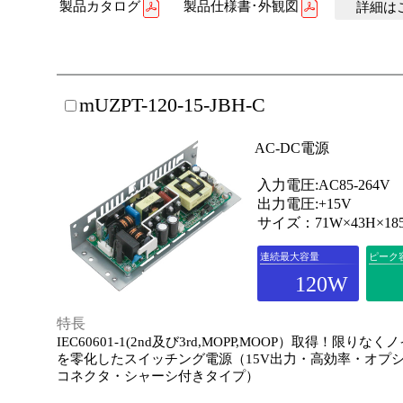
製品カタログ
製品仕様書･外観図
詳細はこ
mUZPT-120-15-JBH-C
AC-DC電源
入力電圧:AC85-264V
出力電圧:+15V
サイズ：71W×43H×18
連続最大容量
ピーク
120W
特長
IEC60601-1(2nd及び3rd,MOPP,MOOP）取得！限りな
を零化したスイッチング電源（15V出力・高効率・オプ
コネクタ・シャーシ付きタイプ）