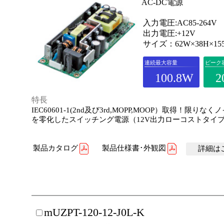
AC-DC電源
入力電圧:AC85-264V
出力電圧:+12V
サイズ：62W×38H×15
連続最大容量
ピーク
100.8W
2
特長
IEC60601-1(2nd及び3rd,MOPP,MOOP）取得！限りな
を零化したスイッチング電源（12V出力ローコストタイ
製品カタログ
製品仕様書･外観図
詳細はこ
mUZPT-120-12-J0L-K