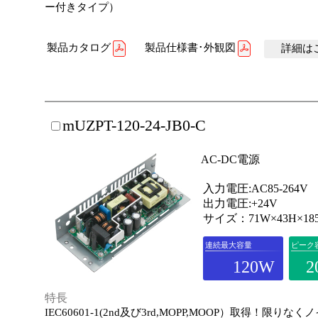
ー付きタイプ）
製品カタログ
製品仕様書･外観図
詳細はこ
mUZPT-120-24-JB0-C
AC-DC電源
入力電圧:AC85-264V
出力電圧:+24V
サイズ：71W×43H×18
連続最大容量
ピーク
120W
2
特長
IEC60601-1(2nd及び3rd,MOPP,MOOP）取得！限りな