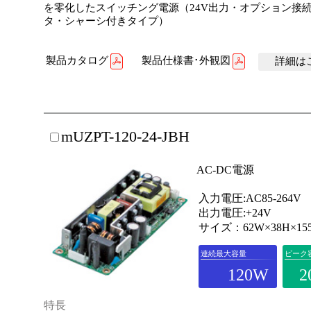
を零化したスイッチング電源（24V出力・オプション接
タ・シャーシ付きタイプ）
製品カタログ
製品仕様書･外観図
詳細はこ
mUZPT-120-24-JBH
AC-DC電源
入力電圧:AC85-264V
出力電圧:+24V
サイズ：62W×38H×15
連続最大容量
ピーク
120W
2
特長