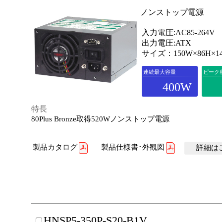
ノンストップ電源
入力電圧:AC85-264V
出力電圧:ATX
サイズ：150W×86H×1
連続最大容量
ピーク
400W
特長
80Plus Bronze取得520Wノンストップ電源
製品カタログ
製品仕様書･外観図
詳細はこ
HNSP5-350P-S20-B1V