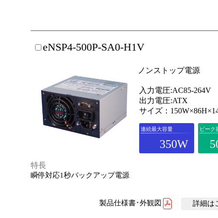
eNSP4-500P-SA0-H1V
ノンストップ電源
入力電圧:AC85-264V
出力電圧:ATX
サイズ：150W×86H×1
連続最大容量
ピーク
350W
5
特長
瞬停対応1秒バックアップ電源
製品仕様書･外観図
詳細はこ