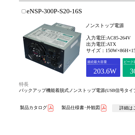
eNSP-300P-S20-16S
ノンストップ電源
入力電圧:AC85-264V
出力電圧:ATX
サイズ：150W×86H×1
連続最大容量
ピーク
203.6W
3
特長
バックアップ機能着脱式ノンストップ電源(USB信号タイ
製品カタログ
製品仕様書･外観図
詳細はこ