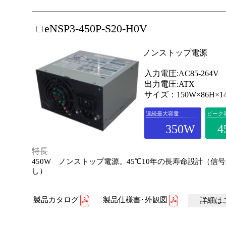
eNSP3-450P-S20-H0V
ノンストップ電源
入力電圧:AC85-264V
出力電圧:ATX
サイズ：150W×86H×1
連続最大容量
ピーク
350W
4
特長
450W ノンストップ電源。45℃10年の長寿命設計（信
し）
製品カタログ
製品仕様書･外観図
詳細はこ