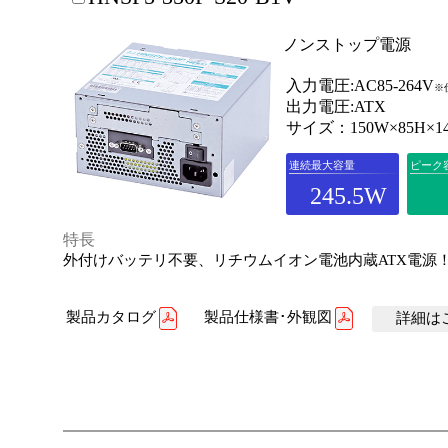
ノンストップ電源
入力電圧:AC85-264V
※
出力電圧:ATX
サイズ：150W×85H×1
連続最大容量
ピーク
245.5W
特長
外付けバッテリ不要、リチウムイオン電池内蔵ATX電源
製品カタログ
製品仕様書･外観図
詳細はこ