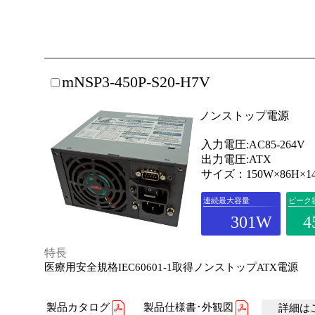
mNSP3-450P-S20-H7V
ノンストップ電源
入力電圧:AC85-264V
出力電圧:ATX
サイズ：150W×86H×1
連続最大容量
ピーク
301W
4
特長
医療用安全規格IEC60601-1取得ノンストップATX電源
製品カタログ
製品仕様書･外観図
詳細はこ