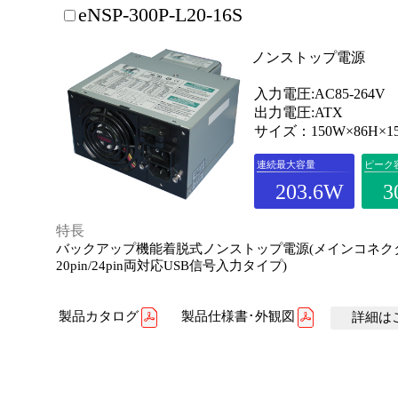
eNSP-300P-L20-16S
ノンストップ電源
入力電圧:AC85-264V
出力電圧:ATX
サイズ：150W×86H×1
連続最大容量
ピーク
203.6W
3
特長
バックアップ機能着脱式ノンストップ電源(メインコネク
20pin/24pin両対応USB信号入力タイプ)
製品カタログ
製品仕様書･外観図
詳細はこ