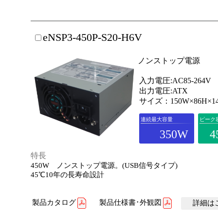
eNSP3-450P-S20-H6V
ノンストップ電源
入力電圧:AC85-264V
出力電圧:ATX
サイズ：150W×86H×1
連続最大容量
ピーク
350W
4
特長
450W ノンストップ電源。(USB信号タイプ)
45℃10年の長寿命設計
製品カタログ
製品仕様書･外観図
詳細はこ