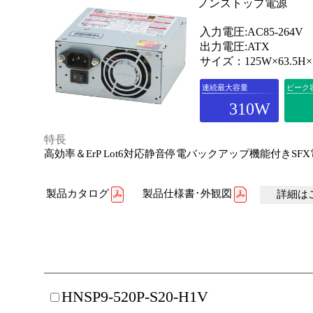
ノンストップ電源
入力電圧:AC85-264V
出力電圧:ATX
サイズ：125W×63.5H×
連続最大容量
ピーク
310W
特長
高効率＆ErP Lot6対応静音停電バックアップ機能付きSF
製品カタログ
製品仕様書･外観図
詳細はこ
HNSP9-520P-S20-H1V