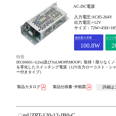
AC-DC電源
入力電圧:AC85-264V
出力電圧:+12V
サイズ：72W×45H×18
連続最大容量
ピーク
100.8W
2
特長
IEC60601-1(2nd及び3rd,MOPP,MOOP）取得！限りな
を零化したスイッチング電源（12V出力ローコスト・シ
ー付きタイプ）
製品カタログ
製品仕様書･外観図
詳細はこ
mUZPT-120-12-JB0-C