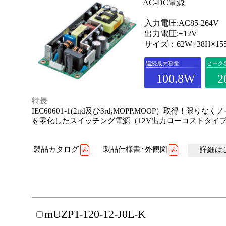
AC-DC電源
入力電圧:AC85-264V
出力電圧:+12V
サイズ：62W×38H×15
連続最大容量
ピーク
100.8W
2
特長
IEC60601-1(2nd及び3rd,MOPP,MOOP）取得！限りな
を零化したスイッチング電源（12V出力ローコストタイ
製品カタログ
製品仕様書･外観図
詳細はこ
mUZPT-120-12-J0L-K