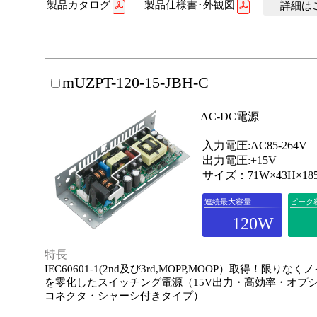
製品カタログ
製品仕様書･外観図
詳細はこ
mUZPT-120-15-JBH-C
AC-DC電源
入力電圧:AC85-264V
出力電圧:+15V
サイズ：71W×43H×18
連続最大容量
ピーク
120W
特長
IEC60601-1(2nd及び3rd,MOPP,MOOP）取得！限りな
を零化したスイッチング電源（15V出力・高効率・オプ
コネクタ・シャーシ付きタイプ）