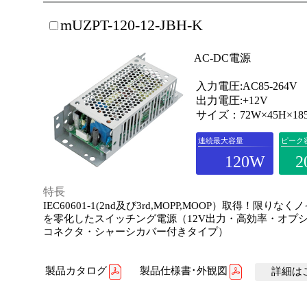
mUZPT-120-12-JBH-K
AC-DC電源
入力電圧:AC85-264V
出力電圧:+12V
サイズ：72W×45H×18
連続最大容量
ピーク
120W
2
特長
IEC60601-1(2nd及び3rd,MOPP,MOOP）取得！限りな
を零化したスイッチング電源（12V出力・高効率・オプ
コネクタ・シャーシカバー付きタイプ）
製品カタログ
製品仕様書･外観図
詳細はこ