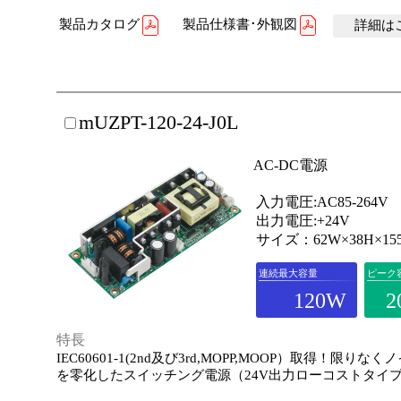
製品カタログ
製品仕様書･外観図
詳細はこ
mUZPT-120-24-J0L
AC-DC電源
入力電圧:AC85-264V
出力電圧:+24V
サイズ：62W×38H×15
連続最大容量
ピーク
120W
2
特長
IEC60601-1(2nd及び3rd,MOPP,MOOP）取得！限りな
を零化したスイッチング電源（24V出力ローコストタイ