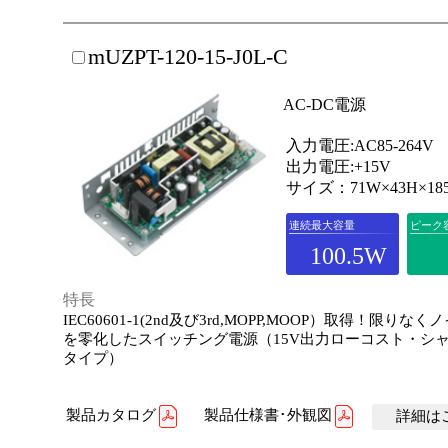
mUZPT-120-15-J0L-C
AC-DC電源
入力電圧:AC85-264V
出力電圧:+15V
サイズ：71W×43H×18
連続最大容量
ピーク
100.5W
特長
IEC60601-1(2nd及び3rd,MOPP,MOOP）取得！限りな
を零化したスイッチング電源（15V出力ローコスト・シ
タイプ）
製品カタログ
製品仕様書･外観図
詳細はこ