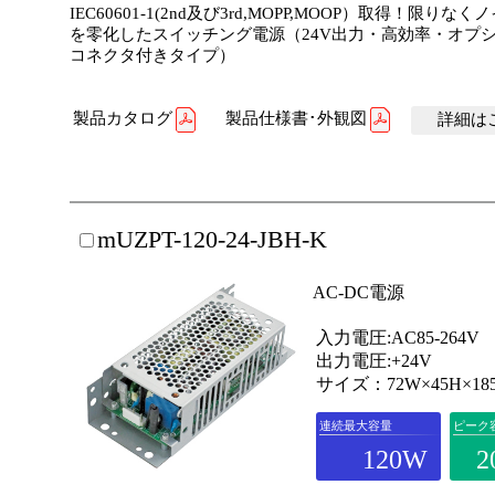
IEC60601-1(2nd及び3rd,MOPP,MOOP）取得！限りな
を零化したスイッチング電源（24V出力・高効率・オプ
コネクタ付きタイプ）
製品カタログ
製品仕様書･外観図
詳細はこ
mUZPT-120-24-JBH-K
AC-DC電源
入力電圧:AC85-264V
出力電圧:+24V
サイズ：72W×45H×18
連続最大容量
ピーク
120W
2