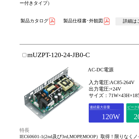
ー付きタイプ）
製品カタログ
製品仕様書･外観図
詳細はこ
mUZPT-120-24-JB0-C
AC-DC電源
入力電圧:AC85-264V
出力電圧:+24V
サイズ：71W×43H×18
連続最大容量
ピーク
120W
2
特長
IEC60601-1(2nd及び3rd,MOPP,MOOP）取得！限りな