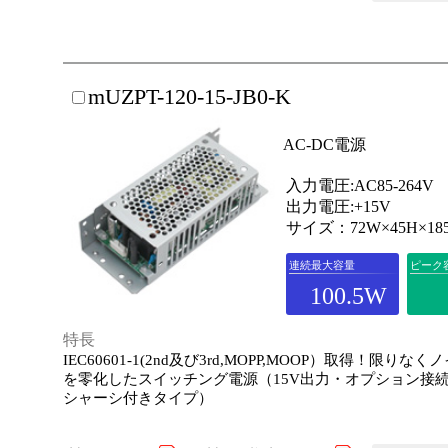
mUZPT-120-15-JB0-K
AC-DC電源
入力電圧:AC85-264V
出力電圧:+15V
サイズ：72W×45H×18
連続最大容量
ピーク
100.5W
特長
IEC60601-1(2nd及び3rd,MOPP,MOOP）取得！限りな
を零化したスイッチング電源（15V出力・オプション接
シャーシ付きタイプ）