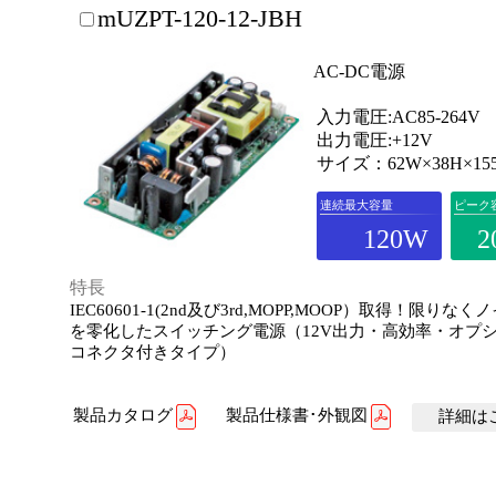
mUZPT-120-12-JBH
AC-DC電源
入力電圧:AC85-264V
出力電圧:+12V
サイズ：62W×38H×15
連続最大容量
ピーク
120W
2
特長
IEC60601-1(2nd及び3rd,MOPP,MOOP）取得！限りな
を零化したスイッチング電源（12V出力・高効率・オプ
コネクタ付きタイプ）
製品カタログ
製品仕様書･外観図
詳細はこ