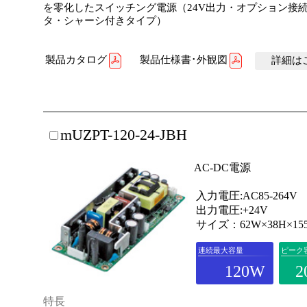
を零化したスイッチング電源（24V出力・オプション接
タ・シャーシ付きタイプ）
製品カタログ
製品仕様書･外観図
詳細はこ
mUZPT-120-24-JBH
AC-DC電源
入力電圧:AC85-264V
出力電圧:+24V
サイズ：62W×38H×15
連続最大容量
ピーク
120W
2
特長