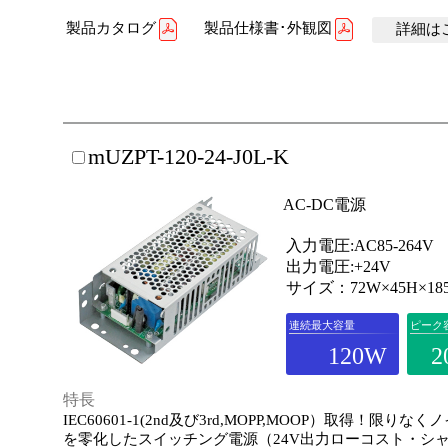
製品カタログ
製品仕様書･外観図
詳細はこ
mUZPT-120-24-J0L-K
AC-DC電源
入力電圧:AC85-264V
出力電圧:+24V
サイズ：72W×45H×18
連続最大容量
ピーク
120W
2
特長
IEC60601-1(2nd及び3rd,MOPP,MOOP）取得！限りな
を零化したスイッチング電源（24V出力ローコスト・シ