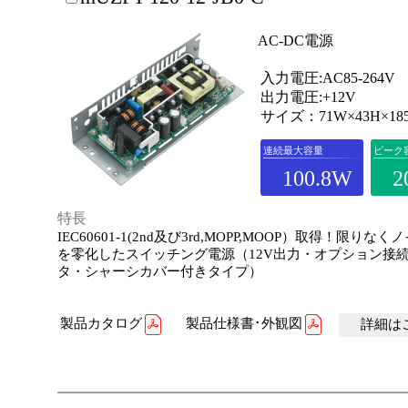
AC-DC電源
入力電圧:AC85-264V
出力電圧:+12V
サイズ：71W×43H×18
連続最大容量
ピーク
100.8W
2
特長
IEC60601-1(2nd及び3rd,MOPP,MOOP）取得！限りな
を零化したスイッチング電源（12V出力・オプション接
タ・シャーシカバー付きタイプ）
製品カタログ
製品仕様書･外観図
詳細はこ