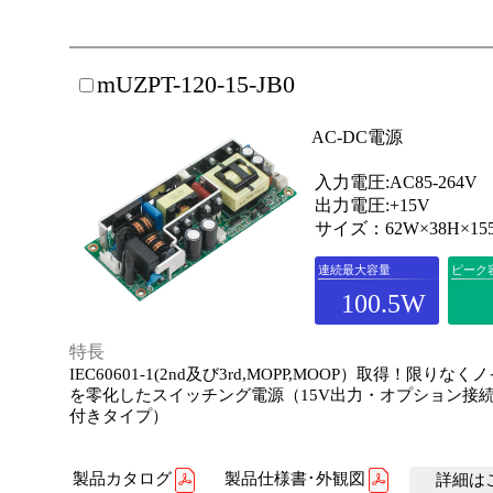
mUZPT-120-15-JB0
AC-DC電源
入力電圧:AC85-264V
出力電圧:+15V
サイズ：62W×38H×15
連続最大容量
ピーク
100.5W
特長
IEC60601-1(2nd及び3rd,MOPP,MOOP）取得！限りな
を零化したスイッチング電源（15V出力・オプション接
付きタイプ）
製品カタログ
製品仕様書･外観図
詳細はこ