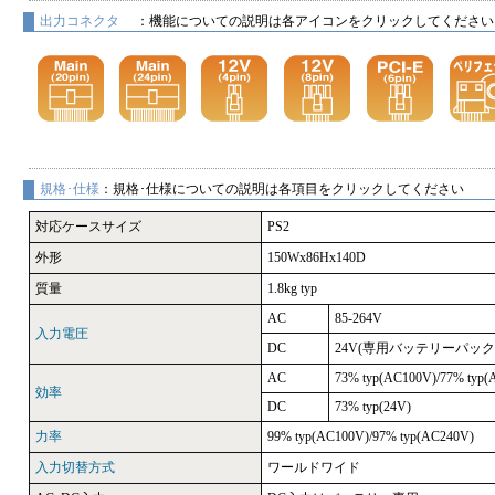
出力コネクタ
：機能についての説明は各アイコンをクリックしてください
規格･仕様
：規格･仕様についての説明は各項目をクリックしてください
対応ケースサイズ
PS2
外形
150Wx86Hx140D
質量
1.8kg typ
AC
85-264V
入力電圧
DC
24V(専用バッテリーパック
AC
73% typ(AC100V)/77% typ(
効率
DC
73% typ(24V)
力率
99% typ(AC100V)/97% typ(AC240V)
入力切替方式
ワールドワイド