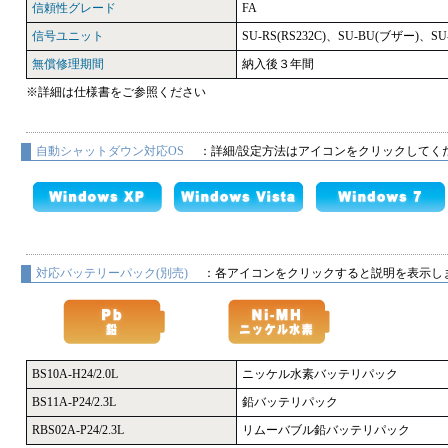
信頼性グレード
FA
信号ユニット
SU-RS(RS232C)、SU-BU(ブザー)、S
無償修理期間
納入後３年間
※詳細は仕様書をご参照ください
自動シャットダウン対応OS
：詳細/設定方法はアイコンをクリックしてく
対応バッテリーパック(別売)
：各アイコンをクリックすると説明を表示し
BS10A-H24/2.0L
ニッケル水素バッテリパック
BS11A-P24/2.3L
鉛バッテリパック
RBS02A-P24/2.3L
リムーバブル鉛バッテリパック