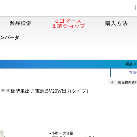
コンバータ
製品コー
在庫
率基板型単出力電源(5V20W出力タイプ）
●小型・大容量