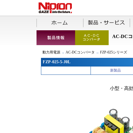
AC-DC
動力用電源
→
AC-DCコンバータ
→
FZP-025シリーズ
FZP-025-5-J0L
新製品
小型・高効