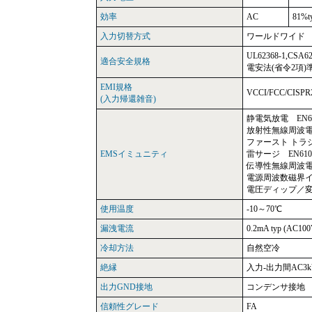
効率
AC
81%t
入力切替方式
ワールドワイド
UL62368-1,CSA6
適合安全規格
電安法(省令2項)
EMI規格
VCCI/FCC/CIS
(入力帰還雑音)
静電気放電 EN610
放射性無線周波電磁界
ファースト トラジェ
EMSイミュニティ
雷サージ EN6100
伝導性無線周波電磁界
電源周波数磁界イミ
電圧ディップ／変動 
使用温度
-10～70℃
漏洩電流
0.2mA typ (AC100
冷却方法
自然空冷
絶縁
入力-出力間AC3k
出力GND接地
コンデンサ接地
信頼性グレード
FA