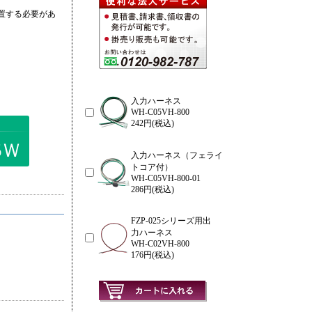
置する必要があ
入力ハーネス
WH-C05VH-800
242円(税込)
5Ｗ
入力ハーネス（フェライ
トコア付）
WH-C05VH-800-01
286円(税込)
FZP-025シリーズ用出
力ハーネス
WH-C02VH-800
176円(税込)