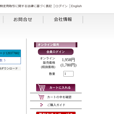
ド120377602
オンライン
1,958円
数
5
販売価格
(1,780円)
(税抜価格)
数量