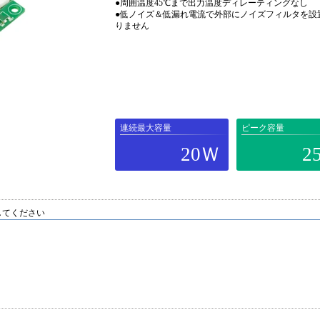
●周囲温度45℃まで出力温度ディレーティングなし
●低ノイズ＆低漏れ電流で外部にノイズフィルタを設
りません
連続最大容量
ピーク容量
20Ｗ
2
してください