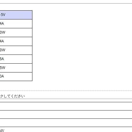
ックしてください
64V