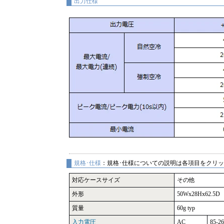
出力仕様
規格･仕様
：規格･仕様についての説明は各項目をクリ
対応ケースサイズ
その他
外形
50Wx28Hx62.5D
質量
60g typ
入力電圧
AC
85-2