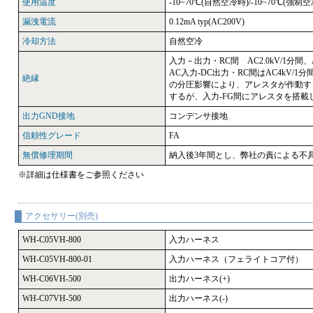
使用温度
-10~70℃(自然空冷時)/-10~70℃(強制
漏洩電流
0.12mA typ(AC200V)
冷却方法
自然空冷
入力－出力・RC間 AC2.0kV/1分間、AC
AC入力-DC出力・RC間はAC4kV
絶縁
の分圧影響により、アレスタが作動する
するが、入力-FG間にアレスタを搭
出力GND接地
コンデンサ接地
信頼性グレード
FA
無償修理期間
納入後3年間とし、弊社の責による不
※詳細は仕様書をご参照ください
アクセサリー(別売)
WH-C05VH-800
入力ハーネス
WH-C05VH-800-01
入力ハーネス（フェライトコア付）
WH-C06VH-500
出力ハーネス(+)
WH-C07VH-500
出力ハーネス(-)