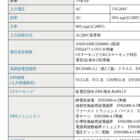
質量
550g typ
入力電圧
AC
170-264V
効率
AC
94% typ(AC200V
力率
96% typ(AC200V)
入力切替方式
AC200V系専用
ANSI/AMII ES60601-1取得
EN62477-1 OVCⅢ準拠
適合安全規格
CEマーキング,UKCAマーキング対応
電安法(省令2項)準拠
高調波電流規制
IEC61000-3-2（第2.1 版）クラスA、E
EMI規格
VCCI-B、FCC-B、CISPR32-B、EN550
(入力帰還雑音)
CEマーキング
低電圧指令,EMC指令,RoHS2.0
静電気放電 EN61000-4-2準拠
放射性無線周波電磁界 EN61000-4-3
ファースト トラジェント バースト EN61
EMSイミュニティ
雷サージ EN61000-4-5準拠
伝導性無線周波電磁界 EN61000-4-6
電源周波数磁界イミュニティ EN61000
電圧ディップ／変動 EN61000-4-11