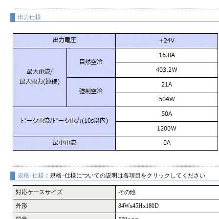
出力仕様
規格･仕様
：規格･仕様についての説明は各項目をクリックしてください
対応ケースサイズ
その他
外形
84Wx45Hx180D