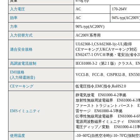
質量
870g typ
入力電圧
AC
170-264V
効率
AC
94% typ(AC200V
力率
96% typ(AC200V)
入力切替方式
AC200V系専用
UL62368-1,CSA62368-1(c-UL)取得
適合安全規格
CEマーキング,UKCAマーキング対応
EN62477-1 OVCⅢ準拠・電安法(省令
高調波電流規制
IEC61000-3-2（第2.1 版）クラスA、E
EMI規格
VCCI-B、FCC-B、CISPR32-B、EN550
(入力帰還雑音)
CEマーキング
低電圧指令,EMC指令,RoHS2.0
静電気放電 EN61000-4-2準拠
放射性無線周波電磁界 EN61000-4-3
ファースト トラジェント バースト EN61
EMSイミュニティ
雷サージ EN61000-4-5準拠
伝導性無線周波電磁界 EN61000-4-6
電源周波数磁界イミュニティ EN61000
電圧ディップ／変動 EN61000-4-11
使用温度
-10~60℃(自然空冷時)/-10~70℃(強制