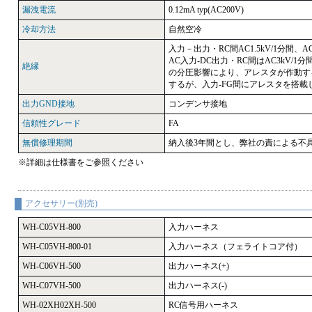
漏洩電流
0.12mA typ(AC200V)
冷却方法
自然空冷
入力－出力・RC間AC1.5kV/1分間、AC入
AC入力-DC出力・RC間はAC3kV
絶縁
の分圧影響により、アレスタが作動する
するが、入力-FG間にアレスタを搭
出力GND接地
コンデンサ接地
信頼性グレード
FA
無償修理期間
納入後3年間とし、弊社の責による不
※詳細は仕様書をご参照ください
アクセサリー(別売)
WH-C05VH-800
入力ハーネス
WH-C05VH-800-01
入力ハーネス（フェライトコア付）
WH-C06VH-500
出力ハーネス(+)
WH-C07VH-500
出力ハーネス(-)
WH-02XH02XH-500
RC信号用ハーネス