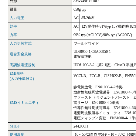
外形
83Wx45Hx210D
質量
650g typ
入力電圧
AC
85-264V
効率
AC
12V動作時 81%typ 15V動作時 82% t
力率
99% typ (AC100V)/90% typ (AC200V)
入力切替方式
ワールドワイド
UL60950-1,CSA60950-1
適合安全規格
電安法準拠
高調波電流規制
IEC61000-3-2（第2.1版） ClassD 準拠,
EMI規格
VCCI-B、FCC-B、CISPR22-B、EN55
(入力帰還雑音)
静電気放電 EN61000-4-2準拠
放射性無線周波電磁界 EN61000-4-3
ファースト トラジェント バースト EN61
EMSイミュニティ
雷サージ EN61000-4-5準拠
伝導性無線周波電磁界 EN61000-4-6
電源周波数磁界イミュニティ EN61000
電圧ディップ／変動 EN61000-4-11
MTBF
244,000H
使用温度
-10～55℃(自然空冷)/－10～70℃（強