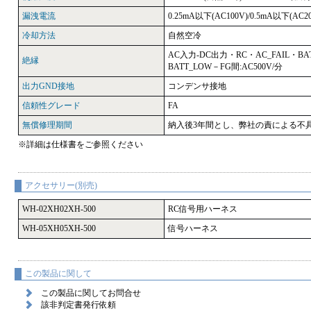
漏洩電流
0.25mA以下(AC100V)/0.5mA以下(AC20
冷却方法
自然空冷
AC入力-DC出力・RC・AC_FAIL・BAT
絶縁
BATT_LOW－FG間:AC500V/分
出力GND接地
コンデンサ接地
信頼性グレード
FA
無償修理期間
納入後3年間とし、弊社の責による不
※詳細は仕様書をご参照ください
アクセサリー(別売)
WH-02XH02XH-500
RC信号用ハーネス
WH-05XH05XH-500
信号ハーネス
この製品に関して
この製品に関してお問合せ
該非判定書発行依頼