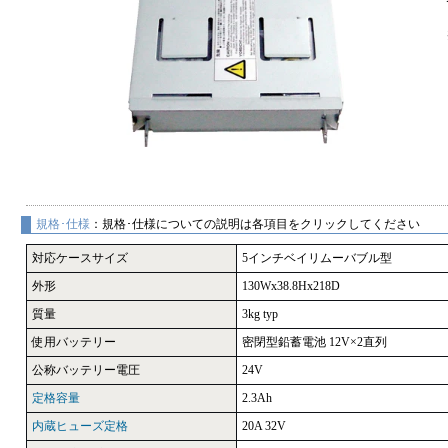
規格･仕様
：規格･仕様についての説明は各項目をクリックしてください
対応ケースサイズ
5インチベイリムーバブル型
外形
130Wx38.8Hx218D
質量
3kg typ
使用バッテリー
密閉型鉛蓄電池 12V×2直列
公称バッテリー電圧
24V
定格容量
2.3Ah
内蔵ヒューズ定格
20A 32V