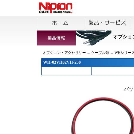
オプショ
オプション・アクセサリー
→
ケーブル類
→
WHシリー
WH-02VH02VH-250
バッ