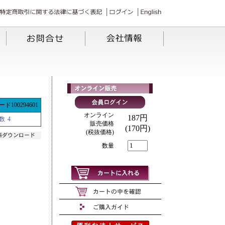
ド100294601
オンライン
187円
数
4
販売価格
(170円)
(税抜価格)
数量