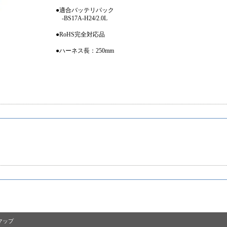
●適合バッテリパック
-BS17A-H24/2.0L
●RoHS完全対応品
●ハーネス長：250mm
マップ