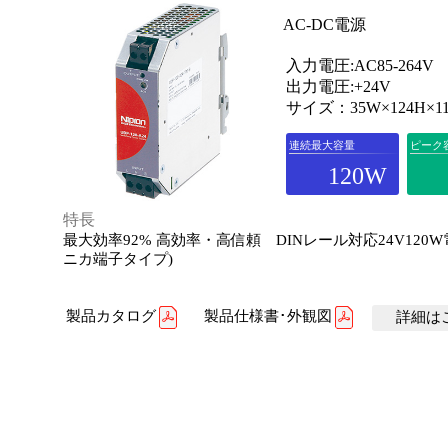
AC-DC電源
入力電圧:AC85-264V
出力電圧:+24V
サイズ：35W×124H×11
連続最大容量
ピーク
120W
特長
最大効率92% 高効率・高信頼 DINレール対応24V120
ニカ端子タイプ)
製品カタログ
製品仕様書･外観図
詳細はこ