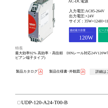
AC-DC電源
入力電圧:AC85-264V
出力電圧:+24V
サイズ：35W×124H×11
連続最大容量
ピーク
120W
特長
最大効率92% 高効率・高信頼 DINレール対応24V120
ピアン端子タイプ)
製品カタログ
製品仕様書･外観図
詳細はこ
UDP-120-A24-T00-B