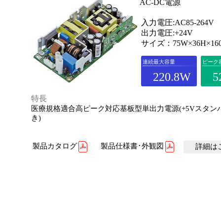
AC-DC電源
入力電圧:AC85-264V
出力電圧:+24V
サイズ：75W×36H×16
連続最大容量
ピーク
220.8W
5
特長
医療規格適合高ピーク対応基板型単出力電源(+5Vスタン
き)
製品カタログ
製品仕様書･外観図
詳細はこ