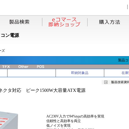
ソコン電源
ーズ
製品コー
即納対象品
在庫
6コネクタ対応 ピーク1500W大容量ATX電源
AC230V入力で94%typの高効率を実現
信頼性と高効率を両立
低ノイズを実現