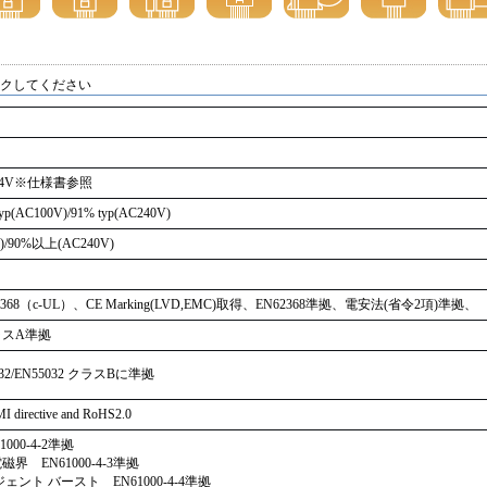
ックしてください
264V※仕様書参照
yp(AC100V)/91% typ(AC240V)
)/90%以上(AC240V)
62368（c-UL）、CE Marking(LVD,EMC)取得、EN62368準拠、電安法(省令2項)準拠、
 クラスA準拠
PR32/EN55032 クラスBに準拠
I directive and RoHS2.0
00-4-2準拠
 EN61000-4-3準拠
ント バースト EN61000-4-4準拠