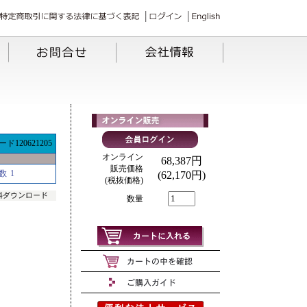
ド120621205
オンライン
68,387円
販売価格
数
1
(62,170円)
(税抜価格)
数量