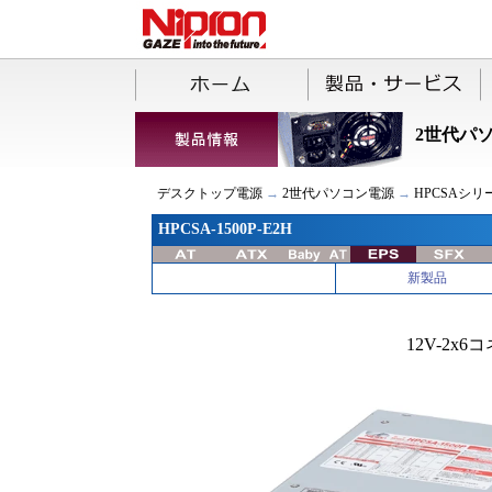
2世代パ
デスクトップ電源
→
2世代パソコン電源
→
HPCSAシリ
HPCSA-1500P-E2H
新製品
12V-2x