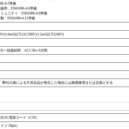
0-4-5準拠
 EN61000-4-6準拠
ュニティ EN61000-4-8準拠
EN61000-4-11準拠
V)/1.0mA以下(AC200V)/1.2mA以下(240V)
力一括接続間 AC1.5Kv/1分間
し、弊社の責による不具合品が発生した場合には無償修理または交換とする
応AC電源コード（C19）
ン 20pin）