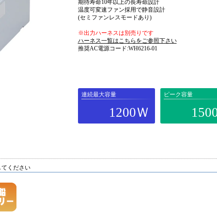
期待寿命10年以上の長寿命設計
温度可変速ファン採用で静音設計
(セミファンレスモードあり)
※出力ハーネスは別売りです
ハーネス一覧はこちらをご参照下さい
推奨AC電源コード:WH6216-01
連続最大容量
ピーク容量
1200Ｗ
150
してください