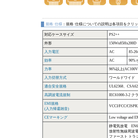
規格･仕様
：規格･仕様についての説明は各項目をクリ
対応ケースサイズ
PS2++
外形
150Wx85Hx200D
入力電圧
AC
85-
効率
AC
90% t
力率
96%以上(AC100V
入力切替方式
ワールドワイド
適合安全規格
UL62368、CSA
高調波電流規制
IEC61000-3-2
EMI規格
VCCI/FCC/CIS
(入力帰還雑音)
CEマーキング
Low voltage and EM
静電気放電 EN610
放射性無線周波電磁界
ファースト トラジェ