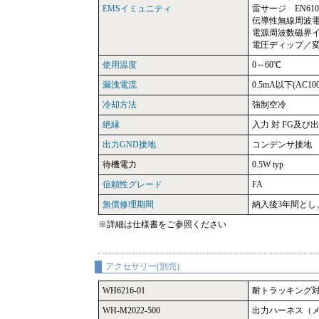
EMSイミュニティ
雷サージ EN6100
伝導性無線周波電磁界
電源周波数磁界イミ
電圧ディップ／変動 
使用温度
0～60℃
漏洩電流
0.5mA以下(AC100
冷却方法
強制空冷
絶縁
入力 対 FG及び出
出力GND接地
コンデンサ接地
待機電力
0.5W typ
信頼性グレード
FA
無償修理期間
納入後3年間と
※詳細は仕様書をご参照ください
アクセサリー(別売)
WH6216-01
耐トラッキング対
WH-M2022-500
出力ハーネス（メイ