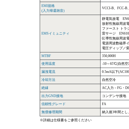
EMI規格
VCCI-B、FCC-B
(入力帰還雑音)
静電気放電 EN610
放射性無線周波電磁界
ファースト トラジェ
EMSイミュニティ
雷サージ EN6100
伝導性無線周波電磁界
電源周波数磁界イミ
電圧ディップ／変動 
MTBF
350,000H
使用温度
-10～65℃(自然
漏洩電流
0.5mA以下(AC10
冷却方法
自然空冷
絶縁
AC入力－FG・DC
出力GND接地
コンデンサ接地
信頼性グレード
FA
無償修理期間
納入後3年間と
※詳細は仕様書をご参照ください