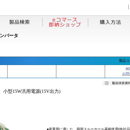
コンバータ
製品コー
納
お問
小型15W汎用電源(15V出力)
●産業用に適した、両面スルーホール基板使用(他社