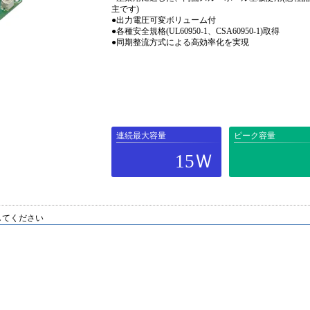
主です)
●出力電圧可変ボリューム付
●各種安全規格(UL60950-1、CSA60950-1)取得
●同期整流方式による高効率化を実現
連続最大容量
ピーク容量
15Ｗ
してください