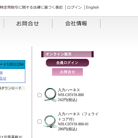
ド120512204
期
合せ
入力ハーネス
WH-C05VH-800
242円(税込)
入力ハーネス（フェライ
トコア付）
WH-C05VH-800-01
286円(税込)
品は片面基板が