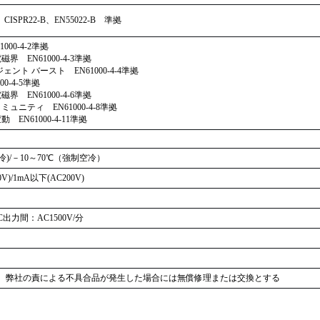
、CISPR22-B、EN55022-B 準拠
00-4-2準拠
 EN61000-4-3準拠
ント バースト EN61000-4-4準拠
0-4-5準拠
 EN61000-4-6準拠
ュニティ EN61000-4-8準拠
EN61000-4-11準拠
空冷)/－10～70℃（強制空冷）
0V)/1mA以下(AC200V)
出力間：AC1500V/分
し、弊社の責による不具合品が発生した場合には無償修理または交換とする