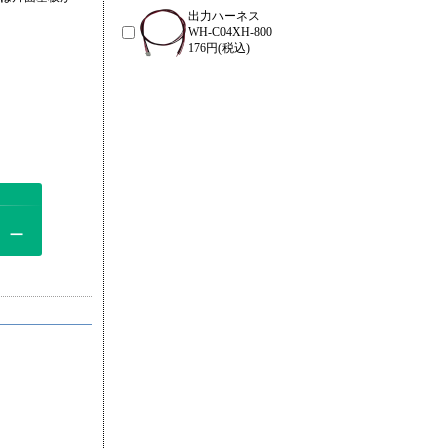
出力ハーネス
WH-C04XH-800
176円(税込)
－