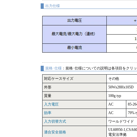
出力仕様
規格･仕様
：規格･仕様についての説明は各項目をクリ
対応ケースサイズ
その他
外形
50Wx28Hx105D
質量
100g typ
入力電圧
AC
85-2
効率
AC
79% t
入力切替方式
ワールドワイド
UL60950-1,CSA60
適合安全規格
電安法準拠