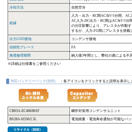
冷却方法
自然空冷
入力－出力・RC間AC3kV/1分間、AC入力-
AC入力-DC出力・RC間はAC3kV
絶縁
の分圧影響により、アレスタが作動する
するが、入力-FG間にアレスタを搭
出力GND接地
コンデンサ接地
信頼性グレード
FA
無償修理期間
納入後3年間とし、弊社の責による不
※詳細は仕様書をご参照ください
対応バッテリーパック(別売)
：各アイコンをクリックすると説明を表示し
CB03A-EC400/801F
瞬停対策用コンデンサユニット
BS28A-H350/2.5L
電池残量・電池寿命通知が可能なバッ