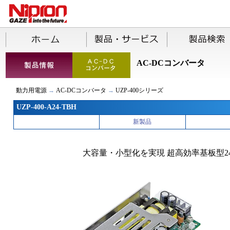
AC-DCコンバータ
動力用電源
→
AC-DCコンバータ
→
UZP-400シリーズ
UZP-400-A24-TBH
新製品
大容量・小型化を実現 超高効率基板型2