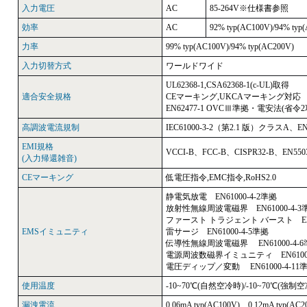
入力電圧
AC
85-264V※仕様書参照
効率
AC
92% typ(AC100V)/94% typ
力率
99% typ(AC100V)/94% typ(AC200V)
入力切替方式
ワールドワイド
UL62368-1,CSA62368-1(c-UL)取得
適合安全規格
CEマーキング,UKCAマーキング対応
EN62477-1 OVCⅢ準拠・電安法(省令
高調波電流規制
IEC61000-3-2（第2.1 版）クラスA、E
EMI規格
VCCI-B、FCC-B、CISPR32-B、EN550
(入力帰還雑音)
CEマーキング
低電圧指令,EMC指令,RoHS2.0
静電気放電 EN61000-4-2準拠
放射性無線周波電磁界 EN61000-4-3
ファースト トラジェント バースト EN61
EMSイミュニティ
雷サージ EN61000-4-5準拠
伝導性無線周波電磁界 EN61000-4-6
電源周波数磁界イミュニティ EN61000
電圧ディップ／変動 EN61000-4-11
使用温度
-10~70℃(自然空冷時)/-10~70℃(強制
漏洩電流
0.06mA typ(AC100V)、0.12mA typ(AC2