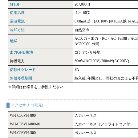
MTBF
207,000 H
使用温度
-10～60℃
漏洩電流
0.08mA以下(AC100V)/0.16mA以下(AC2
冷却方法
自然空冷
AC入力－出力・RC・AC_Fail間：AC3
絶縁
AC500V/1 分間
出力GND接地
コンデンサ接地
待機電力
60mW(AC100V)/200mW(AC200V)
信頼性グレード
FA
無償修理期間
納入後3年間とし、弊社の責による不
※詳細は仕様書をご参照ください
アクセサリー(別売)
WH-C05VH-800
入力ハーネス
WH-C05VH-800-01
入力ハーネス（フェライトコア付）
WH-C08VH-500
出力ハーネス