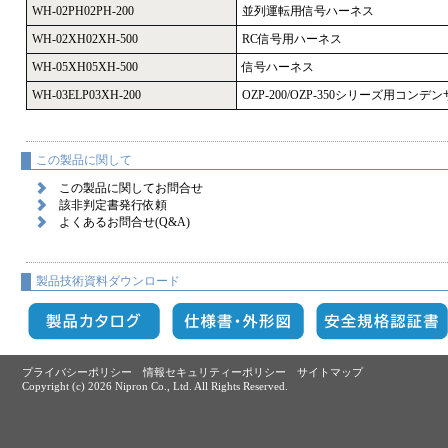
WH-02PH02PH-200
並列運転用信号ハーネス
WH-02XH02XH-500
RC信号用ハーネス
WH-05XH05XH-500
信号ハーネス
WH-03ELP03XH-200
OZP-200/OZP-350シリーズ用コ
この製品に関して
この製品に関してお問合せ
該非判定書発行依頼
よくあるお問合せ(Q&A)
製品技術資料ダウンロード
プライバシーポリシー
情報セキュリティーポリシー
サイトマップ
Copyright (c)
2026 Nipron Co., Ltd. All Rights Reserved.