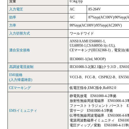
質量
0.5kg typ
入力電圧
AC
85-264V
効率
AC
87%typ(AC100V)/90%typ(
力率
99%typ(AC100V)/95%typ(AC200V)
入力切替方式
ワールドワイド
ANSI/AAMI ES60601-1,
UL60950-1,CSA60950-1(c-UL),
適合安全規格
CEマーキング(IEC62368-1)，電安法(
IEC60601-1(3rd, MOOP)
高調波電流規制
IEC61000-3-2(第2.1版)クラスD，EN61
EMI規格
VCCI-B、FCC-B、CISPR22-B、EN55
(入力帰還雑音)
CEマーキング
低電圧指令,EMC指令,RoHS2.0
静電気放電 EN61000-4-2準拠
放射性無線周波電磁界 EN61000-4-3
ファースト トラジェント バースト EN61
EMSイミュニティ
雷サージ EN61000-4-5準拠
伝導性無線周波電磁界 EN61000-4-6
電源周波数磁界イミュニティ EN61000
電圧ディップ／変動 EN61000-4-11