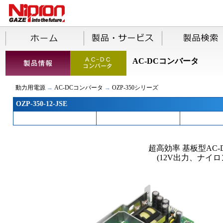
AC-DCコンバータ
動力用電源
→
AC-DCコンバータ
→
OZP-350シリーズ
OZP-350-12-JSE
超高効率 基板型AC
(12V出力、ナイ