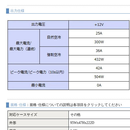
出力仕様
規格･仕様
：規格･仕様についての説明は各項目をクリックしてください
対応ケースサイズ
その他
外形
95Wx47Hx222D