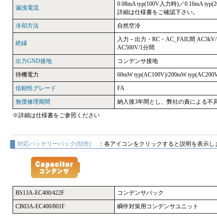
0.08mA typ(100V入力時)／0.16mA typ
漏洩電流
詳細は仕様書をご確認下さい。
冷却方法
自然空冷
入力－出力・RC・AC_FAIL間 AC3kV
絶縁
AC500V/1分間
出力GND接地
コンデンサ接地
待機電力
60mW typ(AC100V)/200mW typ(AC200
信頼性グレード
FA
無償修理期間
納入後3年間とし、弊社の責による不
※詳細は仕様書をご参照ください
対応バッテリーパック(別売)
：各アイコンをクリックすると説明を表示し
BS13A-EC400/422F
コンデンサパック
CB03A-EC400/801F
瞬停対策用コンデンサユニット