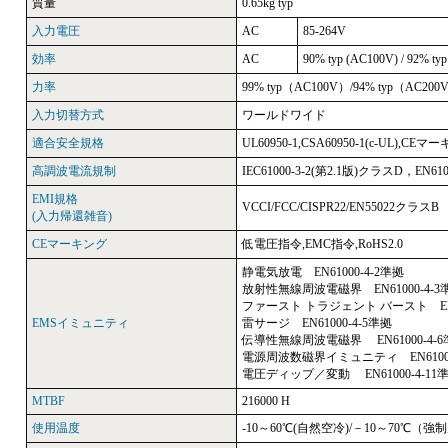
質量
0.65kg typ
入力電圧
AC
85-264V
効率
AC
90% typ (AC100V) / 92% ty
力率
99% typ（AC100V）/94% typ（AC200
入力切替方式
ワールドワイド
適合安全規格
UL60950-1,CSA60950-1(c-UL),
高調波電流規制
IEC61000-3-2(第2.1版)クラスD，EN61
EMI規格
VCCI/FCC/CISPR22/EN55022クラス
(入力帰還雑音)
CEマーキング
低電圧指令,EMC指令,RoHS2.0
静電気放電 EN61000-4-2準拠
放射性無線周波電磁界 EN61000-4-3
ファースト トラジェント バースト EN61
EMSイミュニティ
雷サージ EN61000-4-5準拠
伝導性無線周波電磁界 EN61000-4-6
電源周波数磁界イミュニティ EN61000
電圧ディップ／変動 EN61000-4-11
MTBF
216000 H
使用温度
-10～60℃(自然空冷)/－10～70℃（強