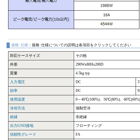
規格･仕様
：規格･仕様についての説明は各項目をクリックしてください
対応ケースサイズ
その他
外形
290Wx80Hx200D
質量
4.5kg typ
入力電圧
DC
3
効率
DC
9
使用温度
0～40℃(100%)、50℃(80%)、60℃(60%
冷却方法
強制空冷
絶縁
非絶縁
出力GND接地
フローティング
信頼性グレード
FA