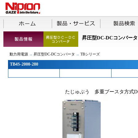
昇圧型DC-DCコンバータ
動力用電源
→
昇圧型DC-DCコンバータ
→
TBシリーズ
TB4S-2000-280
たじゅぶう 多重ブースタ方式DC