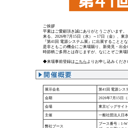
ご挨拶
平素はご愛顧頂き誠にありがとうございます。
来る、2026年7月15日（水）～17日（金）、
『第41回 電源システム展』に出展することと
是非ともこの機会にご来場賜り、新発見・出会
時節柄ご多用とは存じますが、なにとぞご来場
◆来場事前登録は
こちら
よりお申し込みくださ
展示会名
第41回 電源シス
会期
2026年7月15日（
会場
東京ビッグサイト
主催
一般社団法人日
ブース番号：1-W
弊社ブース