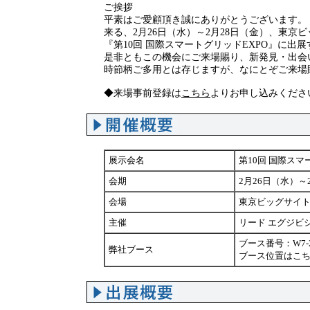
ご挨拶
平素はご愛顧頂き誠にありがとうございます。
来る、2月26日（水）～2月28日（金）、東京
『第10回 国際スマートグリッドEXPO』に
是非ともこの機会にご来場賜り、新発見・出会
時節柄ご多用とは存じますが、なにとぞご来場
◆来場事前登録は
こちら
よりお申し込みくださ
展示会名
第10回 国際スマ
会期
2月26日（水）～2
会場
東京ビッグサイト
主催
リード エグジビ
ブース番号：W7-
弊社ブース
ブース位置は
こ