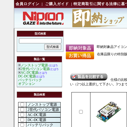
会員ログイン
|
ご購入ガイド
|
特定商取引に関する法律に基
型式検索
即納対象品アイコ
在庫品限りの特別販
製品一覧
ノンストップ電源
(とは?)
2世代パソコン電源
(とは?)
AC-DC電源
(とは?)
DC-DC電源
(とは?)
仕様の比
バッテリパック
オプション
い（2つ以上選択して下さい。3つま
製品検索
ノンストップ電源
2世代パソコン電源
AC-DC電源
DC-DC電源
バッテリパック